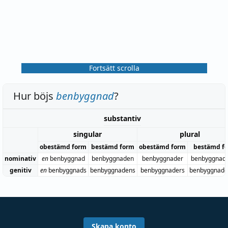
Fortsätt scrolla
Hur böjs
benbyggnad
?
substantiv
singular
plural
obestämd form
bestämd form
obestämd form
bestämd f
nominativ
en
benbyggnad
benbyggnaden
benbyggnader
benbyggnad
genitiv
en
benbyggnads
benbyggnadens
benbyggnaders
benbyggnade
Skapa konto