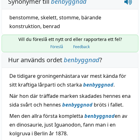
Synonymer till
benbyggnad
benstomme
,
skelett
,
stomme
,
bärande
konstruktion
,
benrad
Vill du föreslå ett nytt ord eller rapportera ett fel?
Föreslå
Feedback
Hur används ordet
benbyggnad
?
De tidigare groningenhästara var mest kända för
sitt kraftiga lårparti och starka
benbyggnad
.
När hon där träffade marken skadades hennes ena
sida svårt och hennes
benbyggnad
bröts i fallet.
Men den allra första kompletta
benbyggnad
en av
en dinosaurie, just Iguanodon, fann man i en
kolgruva i Berlin år 1878.