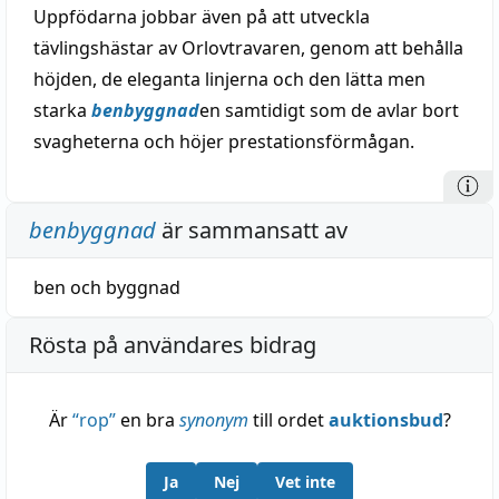
Uppfödarna jobbar även på att utveckla
tävlingshästar av Orlovtravaren, genom att behålla
höjden, de eleganta linjerna och den lätta men
starka
benbyggnad
en samtidigt som de avlar bort
svagheterna och höjer prestationsförmågan.
benbyggnad
är sammansatt av
ben
och
byggnad
Rösta på användares bidrag
Är
“
rop
”
en bra
synonym
till ordet
auktionsbud
?
Ja
Nej
Vet inte