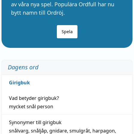
av våra nya spel. Populära Ordfull har nu
bytt namn till Ordröj.
Spela
Dagens ord
Girigbuk
Vad betyder
girigbuk
?
mycket
snål
person
Synonymer till
girigbuk
snålvarg
,
snåljåp
,
gnidare
,
smulgråt
,
harpagon
,