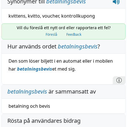
Synonymer till
betalningsbevis
kvittens
,
kvitto
,
voucher
,
kontrollkupong
Vill du föreslå ett nytt ord eller rapportera ett fel?
Föreslå
Feedback
Hur används ordet
betalningsbevis
?
Den som löser biljett i en automat eller i mobilen
har
betalningsbevis
et med sig.
betalningsbevis
är sammansatt av
betalning
och
bevis
Rösta på användares bidrag