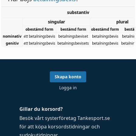
substantiv
singular
plural
obestämd form
bestämd form
obestämd form
bestä
nominativ
ett
betalningsbevis
betalningsbeviset
betalningsbevis
betalni
genitiv
ett
betalningsbevis
betalningsbevisets
betalningsbevis
betalnin
Skapa konto
Logga in
Gillar du korsord?
Besök vårt systerföretag
Tankesport.se
för att köpa
korsordstidningar
och
sudokutidningar
.