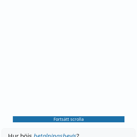
Fortsätt scrolla
Hur böjs
betalningsbevis
?