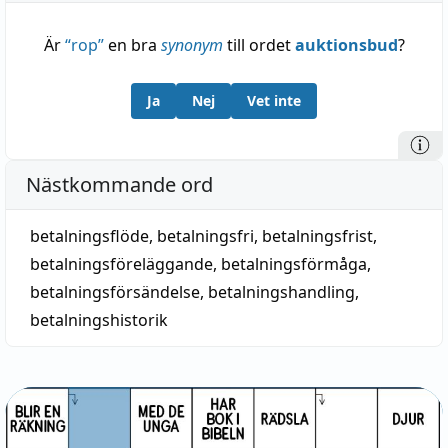
Är
“
rop
”
en bra
synonym
till ordet
auktionsbud
?
Ja
Nej
Vet inte
Nästkommande ord
betalningsflöde
,
betalningsfri
,
betalningsfrist
,
betalningsföreläggande
,
betalningsförmåga
,
betalningsförsändelse
,
betalningshandling
,
betalningshistorik