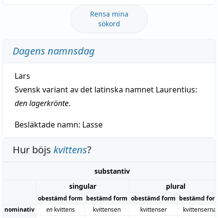
Rensa mina
sökord
Dagens namnsdag
Lars
Svensk variant av det latinska namnet Laurentius:
den lagerkrönte
.
Besläktade namn:
Lasse
Hur böjs
kvittens
?
substantiv
singular
plural
obestämd form
bestämd form
obestämd form
bestämd for
nominativ
en
kvittens
kvittensen
kvittenser
kvittenserna