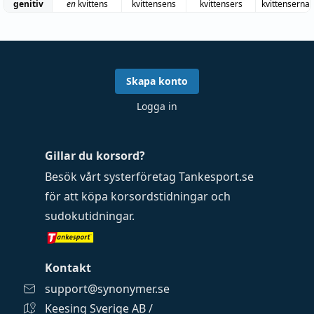
genitiv
en
kvittens
kvittensens
kvittensers
kvittensernas
Skapa konto
Logga in
Gillar du korsord?
Besök vårt systerföretag
Tankesport.se
för att köpa
korsordstidningar
och
sudokutidningar
.
Kontakt
support@synonymer.se
Keesing Sverige AB /