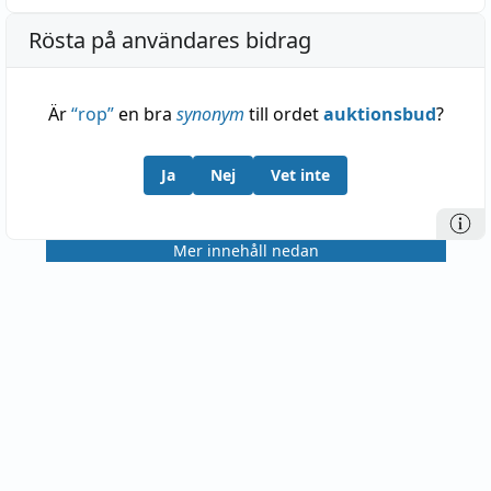
Rösta på användares bidrag
Är
“
rop
”
en bra
synonym
till ordet
auktionsbud
?
Ja
Nej
Vet inte
Mer innehåll nedan