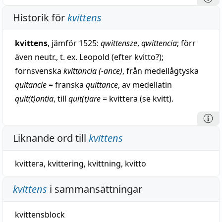
Historik för
kvittens
kvittens
, jämför 1525:
qwittensze
,
qwittencia
; förr
även neutr., t. ex. Leopold (efter kvitto?);
fornsvenska
kvittancia (-ance)
, från medellågtyska
quitancie
= franska
quittance
, av medellatin
quit(t)antia
, till
quit(t)are
= kvittera (se kvitt).
Liknande ord till
kvittens
kvittera
,
kvittering
,
kvittning
,
kvitto
kvittens
i sammansättningar
kvittensblock