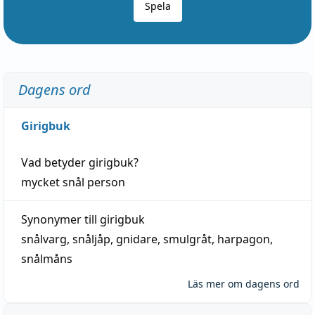
Spela
Dagens ord
Girigbuk
Vad betyder
girigbuk
?
mycket
snål
person
Synonymer till
girigbuk
snålvarg
,
snåljåp
,
gnidare
,
smulgråt
,
harpagon
,
snålmåns
Läs mer om dagens ord