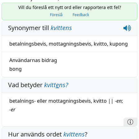
Vill du föreslå ett nytt ord eller rapportera ett fel?
Föreslå
Feedback
Synonymer till
kvittens
betalningsbevis
,
mottagningsbevis
,
kvitto
,
kupong
Användarnas bidrag
bong
Vad betyder
kvitt
e
ns
?
betalnings- eller
mottagningsbevis
,
kvitto
||
-
en
;
-
er
Hur används ordet
kvittens
?