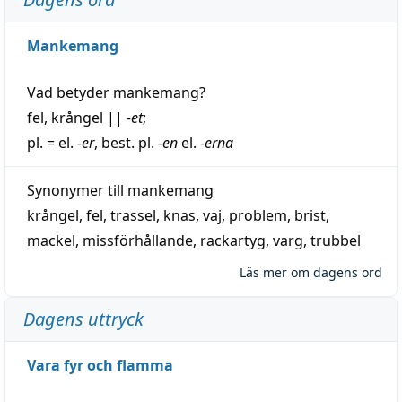
Mankemang
Vad betyder
mankemang
?
fel
,
krångel
||
-et
;
pl. = el.
-er
, best. pl.
-en
el.
-erna
Synonymer till
mankemang
krångel
,
fel
,
trassel
,
knas
,
vaj
,
problem
,
brist
,
mackel
,
missförhållande
,
rackartyg
,
varg
,
trubbel
Läs mer om dagens ord
Dagens uttryck
Vara fyr och flamma