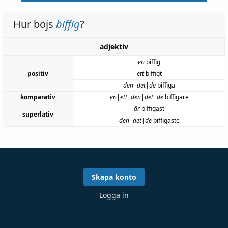
Hur böjs
biffig
?
adjektiv
en
biffig
positiv
ett
biffigt
den|det|de
biffiga
komparativ
en|ett|den|det|de
biffigare
är
biffigast
superlativ
den|det|de
biffigaste
Skapa konto
Logga in