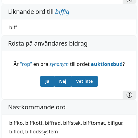
Liknande ord till
biffig
biff
Rösta på användares bidrag
Är
“
rop
”
en bra
synonym
till ordet
auktionsbud
?
Ja
Nej
Vet inte
Nästkommande ord
biffko
,
biffkött
,
biffrad
,
biffstek
,
bifftomat
,
bifigur
,
biflod
,
biflodssystem