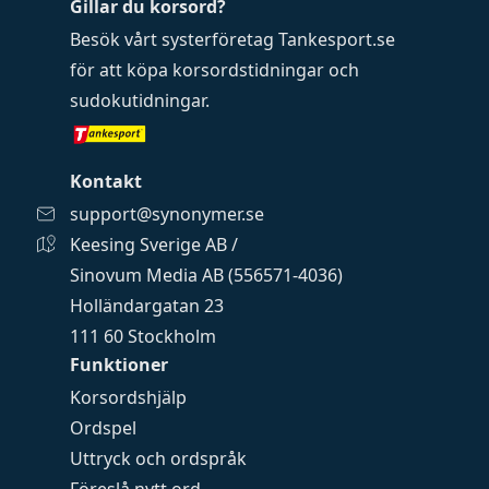
Gillar du korsord?
Besök vårt systerföretag
Tankesport.se
för att köpa
korsordstidningar
och
sudokutidningar
.
Kontakt
support@synonymer.se
Keesing Sverige AB /
Sinovum Media AB (556571-4036)
Holländargatan 23
111 60 Stockholm
Funktioner
Korsordshjälp
Ordspel
Uttryck och ordspråk