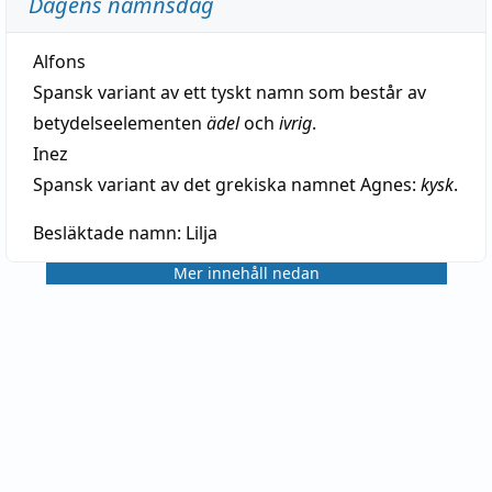
Dagens namnsdag
Alfons
Spansk variant av ett tyskt namn som består av
betydelseelementen
ädel
och
ivrig
.
Inez
Spansk variant av det grekiska namnet Agnes:
kysk
.
Besläktade namn:
Lilja
Mer innehåll nedan