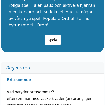
roliga spel! Ta en paus och aktivera hjärnan
med korsord och sudoku eller testa något
av våra nya spel. Populära Ordfull har nu
bytt namn till Ordröj.
Spela
Dagens ord
Brittsommar
Vad betyder
brittsommar
?
eftersommar
med
vackert
väder
(
ursprungligen
efter den heliga Birgittas
dag
7 okt.)