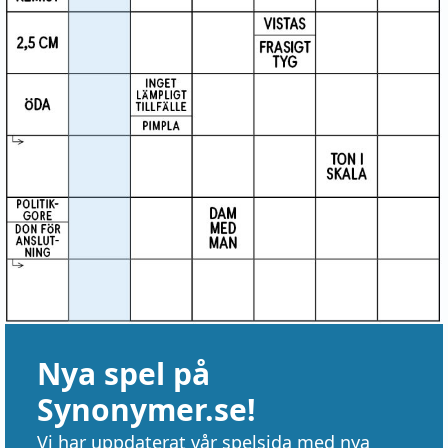
Nya spel på
Synonymer.se!
Vi har uppdaterat vår spelsida med nya