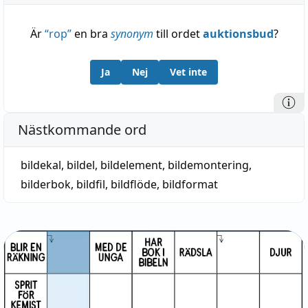
Är
“
rop
”
en bra
synonym
till ordet
auktionsbud
?
Ja
Nej
Vet inte
Nästkommande ord
bildekal
,
bildel
,
bildelement
,
bildemontering
,
bilderbok
,
bildfil
,
bildflöde
,
bildformat