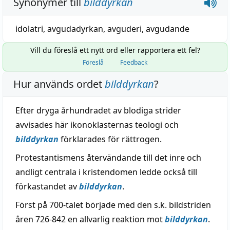
Synonymer till
bilddyrkan
idolatri
,
avgudadyrkan
,
avguderi
,
avgudande
Vill du föreslå ett nytt ord eller rapportera ett fel?
Föreslå
Feedback
Hur används ordet
bilddyrkan
?
Efter dryga århundradet av blodiga strider
avvisades här ikonoklasternas teologi och
bilddyrkan
förklarades för rättrogen.
Protestantismens återvändande till det inre och
andligt centrala i kristendomen ledde också till
förkastandet av
bilddyrkan
.
Först på 700-talet började med den s.k. bildstriden
åren 726-842 en allvarlig reaktion mot
bilddyrkan
.