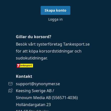
Skapa konto
Logga in
Gillar du korsord?
Besök vårt systerföretag
Tankesport.se
för att köpa
korsordstidningar
och
sudokutidningar
.
Kontakt
support@synonymer.se
Keesing Sverige AB /
Sinovum Media AB (556571-4036)
Holländargatan 23