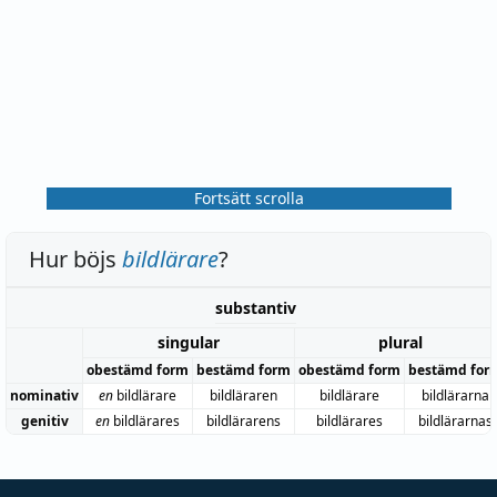
Fortsätt scrolla
Hur böjs
bildlärare
?
substantiv
singular
plural
obestämd form
bestämd form
obestämd form
bestämd for
nominativ
en
bildlärare
bildläraren
bildlärare
bildlärarna
genitiv
en
bildlärares
bildlärarens
bildlärares
bildlärarnas