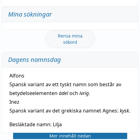
Mina sökningar
Rensa mina
sökord
Dagens namnsdag
Alfons
Spansk variant av ett tyskt namn som består av
betydelseelementen
ädel
och
ivrig
.
Inez
Spansk variant av det grekiska namnet Agnes:
kysk
.
Besläktade namn:
Lilja
Mer innehåll nedan