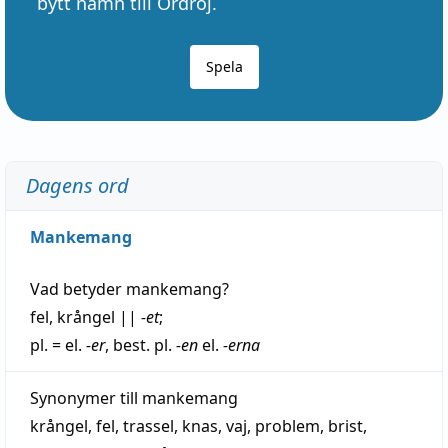
bytt namn till Ordröj.
Spela
Dagens ord
Mankemang
Vad betyder
mankemang
?
fel
,
krångel
||
-et
;
pl. = el.
-er
, best. pl.
-en
el.
-erna
Synonymer till
mankemang
krångel
,
fel
,
trassel
,
knas
,
vaj
,
problem
,
brist
,