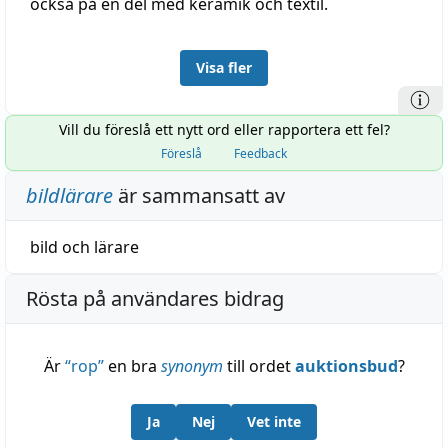
också på en del med keramik och textil.
Visa fler
Vill du föreslå ett nytt ord eller rapportera ett fel?
Föreslå
Feedback
bildlärare
är sammansatt av
bild
och
lärare
Rösta på användares bidrag
Är
“
rop
”
en bra
synonym
till ordet
auktionsbud
?
Ja
Nej
Vet inte