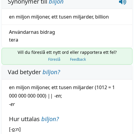
Synonymer till
biljon
en miljon miljoner
,
ett tusen miljarder
,
billion
Användarnas bidrag
tera
Vill du föreslå ett nytt ord eller rapportera ett fel?
Föreslå
Feedback
Vad betyder
biljon
?
en
miljon
miljoner, ett
tusen
miljarder (1012 = 1
000 000 000 000)
||
-
en
;
-
er
Hur uttalas
biljon
?
[-
o
:n]