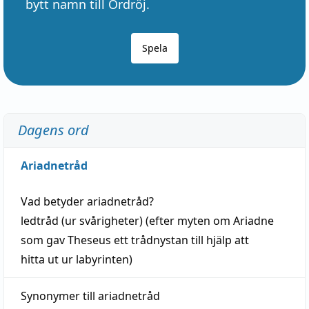
bytt namn till Ordröj.
Spela
Dagens ord
Ariadnetråd
Vad betyder
ariadnetråd
?
ledtråd
(ur svårigheter) (efter myten om Ariadne
som gav Theseus ett trådnystan till
hjälp
att
hitta
ut ur labyrinten)
Synonymer till
ariadnetråd