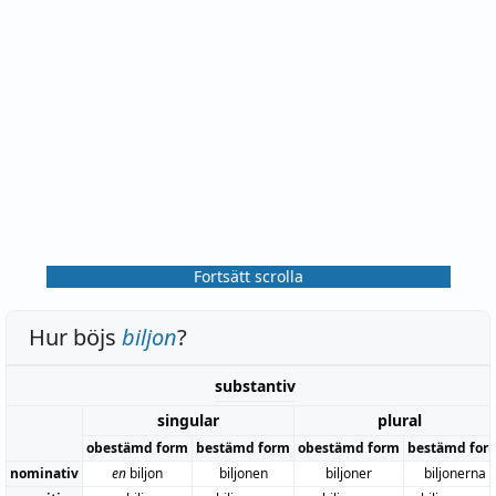
Fortsätt scrolla
Hur böjs
biljon
?
substantiv
singular
plural
obestämd form
bestämd form
obestämd form
bestämd for
nominativ
en
biljon
biljonen
biljoner
biljonerna