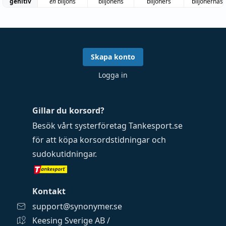
genitiv
en
biljons
biljonens
biljoners
biljonernas
Skapa konto
Logga in
Gillar du korsord?
Besök vårt systerföretag
Tankesport.se
för att köpa
korsordstidningar
och
sudokutidningar
.
Kontakt
support@synonymer.se
Keesing Sverige AB /