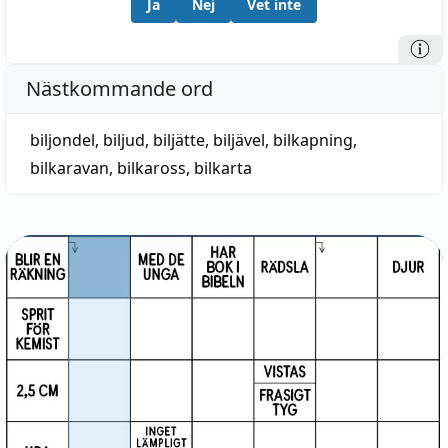
Ja
Nej
Vet inte
Nästkommande ord
biljondel
,
biljud
,
biljätte
,
biljävel
,
bilkapning
,
bilkaravan
,
bilkaross
,
bilkarta