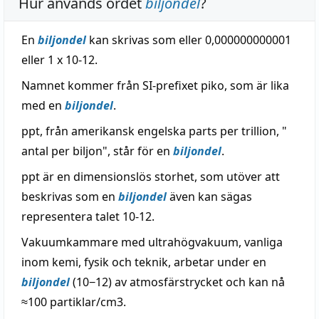
Hur används ordet
biljondel
?
En
biljondel
kan skrivas som eller 0,000000000001
eller 1 x 10-12.
Namnet kommer från SI-prefixet piko, som är lika
med en
biljondel
.
ppt, från amerikansk engelska parts per trillion, "
antal per biljon", står för en
biljondel
.
ppt är en dimensionslös storhet, som utöver att
beskrivas som en
biljondel
även kan sägas
representera talet 10-12.
Vakuumkammare med ultrahögvakuum, vanliga
inom kemi, fysik och teknik, arbetar under en
biljondel
(10−12) av atmosfärstrycket och kan nå
≈100 partiklar/cm3.