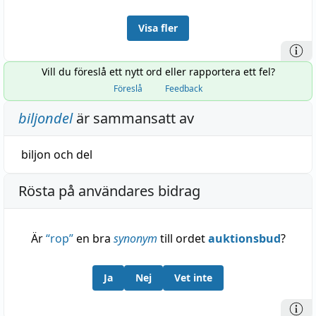
Visa fler
Vill du föreslå ett nytt ord eller rapportera ett fel?
Föreslå
Feedback
biljondel
är sammansatt av
biljon
och
del
Rösta på användares bidrag
Är
“
rop
”
en bra
synonym
till ordet
auktionsbud
?
Ja
Nej
Vet inte