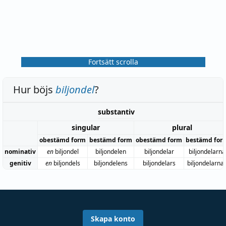
Fortsätt scrolla
Hur böjs
biljondel
?
substantiv
singular
plural
obestämd form
bestämd form
obestämd form
bestämd for
nominativ
en
biljondel
biljondelen
biljondelar
biljondelarna
genitiv
en
biljondels
biljondelens
biljondelars
biljondelarna
Skapa konto