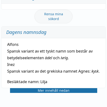
Rensa mina
sökord
Dagens namnsdag
Alfons
Spansk variant av ett tyskt namn som består av
betydelseelementen
ädel
och
ivrig
.
Inez
Spansk variant av det grekiska namnet Agnes:
kysk
.
Besläktade namn:
Lilja
Mer innehåll nedan