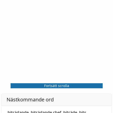
Fortsätt scrolla
Nästkommande ord
biträdande
,
biträdande chef
,
biträde
,
bits
,