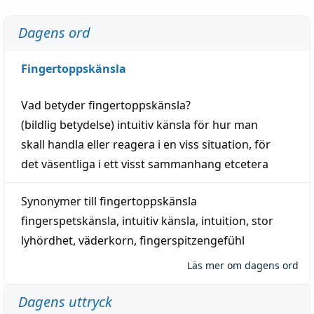
Dagens ord
Fingertoppskänsla
Vad betyder
fingertoppskänsla
?
(
bildlig
betydelse)
intuitiv
känsla
för hur man
skall
handla
eller
reagera
i en viss
situation
, för
det väsentliga i ett visst
sammanhang
etcetera
Synonymer till
fingertoppskänsla
fingerspetskänsla
,
intuitiv känsla
,
intuition
,
stor
lyhördhet
,
väderkorn
,
fingerspitzengefühl
Läs mer om dagens ord
Dagens uttryck