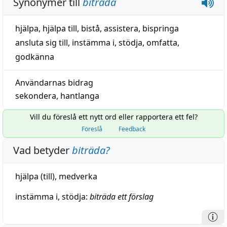
Synonymer till
biträda
hjälpa
,
hjälpa till
,
bistå
,
assistera
,
bispringa
ansluta sig till
,
instämma i
,
stödja
,
omfatta
,
godkänna
Användarnas bidrag
sekondera
,
hantlanga
Vill du föreslå ett nytt ord eller rapportera ett fel?
Föreslå
Feedback
Vad betyder
biträda
?
hjälpa
(till),
medverka
instämma
i,
stödja
:
biträda ett
förslag