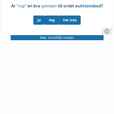
Är
“
rop
”
en bra
synonym
till ordet
auktionsbud
?
Ja
Nej
Vet inte
Mer innehåll nedan