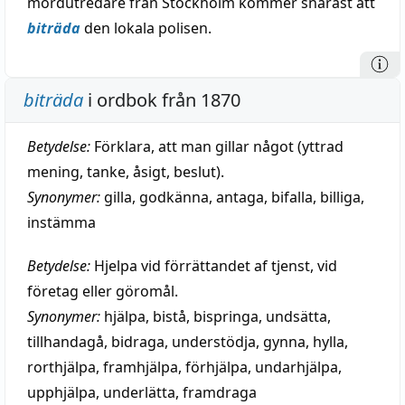
mordutredare från Stockholm kommer snarast att
biträda
den lokala polisen.
biträda
i ordbok från 1870
Betydelse:
Förklara, att man gillar något (yttrad
mening, tanke, åsigt, beslut).
Synonymer:
gilla
,
godkänna
,
antaga
,
bifalla
,
billiga
,
instämma
Betydelse:
Hjelpa vid förrättandet af tjenst, vid
företag eller göromål.
Synonymer:
hjälpa
,
bistå
,
bispringa
,
undsätta
,
tillhandagå
,
bidraga
,
understödja
,
gynna
,
hylla
,
rorthjälpa
,
framhjälpa
,
förhjälpa
,
undarhjälpa
,
upphjälpa
,
underlätta
,
framdraga