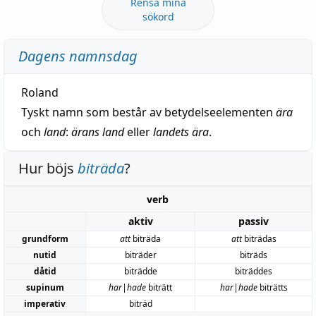
Rensa mina
sökord
Dagens namnsdag
Roland
Tyskt namn som består av betydelseelementen
ära
och
land
:
ärans land
eller
landets ära
.
Hur böjs
biträda
?
verb
aktiv
passiv
grundform
att
biträda
att
biträdas
nutid
biträder
biträds
dåtid
biträdde
biträddes
supinum
har|hade
biträtt
har|hade
biträtts
imperativ
biträd