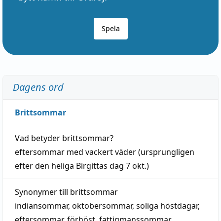
Spela
Dagens ord
Brittsommar
Vad betyder
brittsommar
?
eftersommar
med
vackert
väder
(
ursprungligen
efter den heliga Birgittas
dag
7 okt.)
Synonymer till
brittsommar
indiansommar
,
oktobersommar
,
soliga höstdagar
,
eftersommar
,
förhöst
,
fattigmanssommar
,