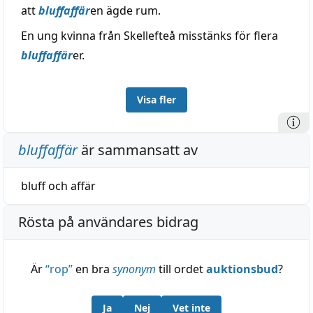
att
bluffaffär
en ägde rum.
En ung kvinna från Skellefteå misstänks för flera
bluffaffär
er.
Visa fler
bluffaffär
är sammansatt av
bluff
och
affär
Rösta på användares bidrag
Är
“
rop
”
en bra
synonym
till ordet
auktionsbud
?
Ja
Nej
Vet inte