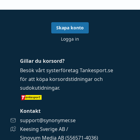
Skapa konto
Logga in
Gillar du korsord?
Besök vårt systerföretag
Tankesport.se
för att köpa
korsordstidningar
och
sudokutidningar
.
Kontakt
support@synonymer.se
Keesing Sverige AB /
Sinovum Media AB (556571-4036)