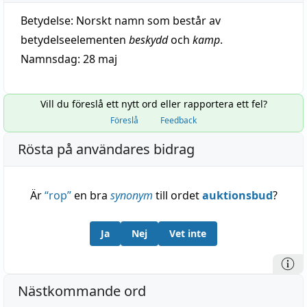
Betydelse:
Norskt namn som består av
betydelseelementen
beskydd
och
kamp
.
Namnsdag: 28 maj
Vill du föreslå ett nytt ord eller rapportera ett fel?
Föreslå
Feedback
Rösta på användares bidrag
Är
“
rop
”
en bra
synonym
till ordet
auktionsbud
?
Ja
Nej
Vet inte
Nästkommande ord