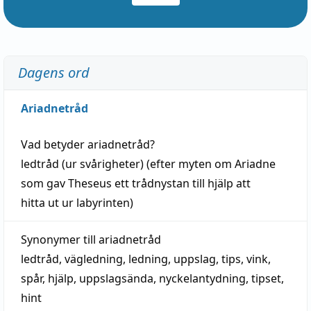
Dagens ord
Ariadnetråd
Vad betyder
ariadnetråd
?
ledtråd
(ur svårigheter) (efter myten om Ariadne
som gav Theseus ett trådnystan till
hjälp
att
hitta
ut ur labyrinten)
Synonymer till
ariadnetråd
ledtråd
,
vägledning
,
ledning
,
uppslag
,
tips
,
vink
,
spår
,
hjälp
,
uppslagsända
, nyckelantydning,
tipset
,
hint