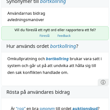
Synonymer till
bortkollring
Användarnas bidrag
avledningsmanöver
Vill du föreslå ett nytt ord eller rapportera ett fel?
Föreslå
Feedback
Hur används ordet
bortkollring
?
Omkullpratning och
bortkollring
brukar vara satt i
system och går ut på att undvika att hålla sig till
den sak konflikten handlade om.
Rösta på användares bidrag
Är
“
rop
”
en bra
synonym
till ordet
auktionsbud
?