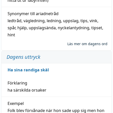
hitta
ut ur labyrinten)
Synonymer till
ariadnetråd
ledtråd
,
vägledning
,
ledning
,
uppslag
,
tips
,
vink
,
spår
,
hjälp
,
uppslagsända
, nyckelantydning,
tipset
,
hint
Läs mer om dagens ord
Dagens uttryck
Ha sina randiga skäl
Förklaring
ha särskilda orsaker
Exempel
Folk blev förvånade när hon sade upp sig men hon