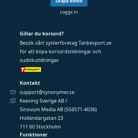
Skapa konto
Logga in
Gillar du korsord?
Besök vårt systerföretag
Tankesport.se
för att köpa
korsordstidningar
och
sudokutidningar
.
Kontakt
support@synonymer.se
Keesing Sverige AB /
Sinovum Media AB (556571-4036)
Holländargatan 23
111 60 Stockholm
Funktioner