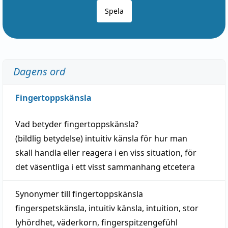
Spela
Dagens ord
Fingertoppskänsla
Vad betyder
fingertoppskänsla
?
(
bildlig
betydelse)
intuitiv
känsla
för hur man
skall
handla
eller
reagera
i en viss
situation
, för
det väsentliga i ett visst
sammanhang
etcetera
Synonymer till
fingertoppskänsla
fingerspetskänsla
,
intuitiv känsla
,
intuition
,
stor
lyhördhet
,
väderkorn
,
fingerspitzengefühl