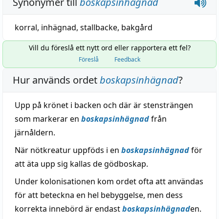
Synonymer till
boskapsinhägnad
korral
,
inhägnad
,
stallbacke
,
bakgård
Vill du föreslå ett nytt ord eller rapportera ett fel?
Föreslå
Feedback
Hur används ordet
boskapsinhägnad
?
Upp på krönet i backen och där är stensträngen
som markerar en
boskapsinhägnad
från
järnåldern.
När nötkreatur uppföds i en
boskapsinhägnad
för
att äta upp sig kallas de gödboskap.
Under kolonisationen kom ordet ofta att användas
för att beteckna en hel bebyggelse, men dess
korrekta innebörd är endast
boskapsinhägnad
en.