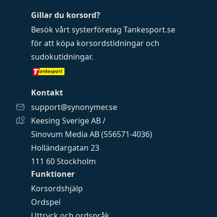
Gillar du korsord?
Besök vårt systerföretag
Tankesport.se
för att köpa
korsordstidningar
och
sudokutidningar
.
Kontakt
support@synonymer.se
Keesing Sverige AB /
Sinovum Media AB (556571-4036)
Holländargatan 23
111 60 Stockholm
Funktioner
Korsordshjälp
Ordspel
Uttryck och ordspråk