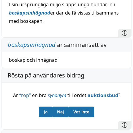
I sin ursprungliga miljö släpps unga hundar in i
boskapsinhägnad
er där de få vistas tillsammans
med boskapen.
boskapsinhägnad
är sammansatt av
boskap
och
inhägnad
Rösta på användares bidrag
Är
“
rop
”
en bra
synonym
till ordet
auktionsbud
?
Ja
Nej
Vet inte