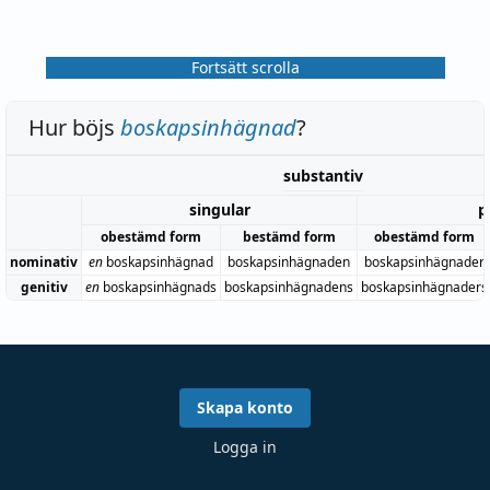
Fortsätt scrolla
Hur böjs
boskapsinhägnad
?
substantiv
singular
p
obestämd form
bestämd form
obestämd form
nominativ
en
boskapsinhägnad
boskapsinhägnaden
boskapsinhägnader
genitiv
en
boskapsinhägnads
boskapsinhägnadens
boskapsinhägnaders
Skapa konto
Logga in