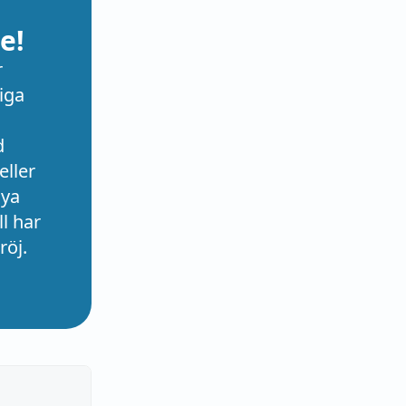
e!
r
iga
d
eller
nya
l har
röj.