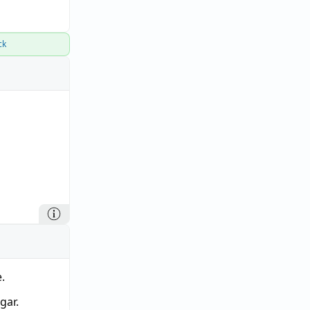
ck
.
gar.