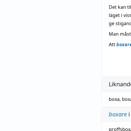
Det kan ti
läget i vi
ge stigand
Man måste
Att
boxar
Liknande
boxa
,
box
boxare
i
proffsbox