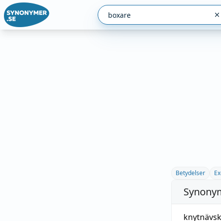
Betydelser
Ex
Synonym
knytnävs