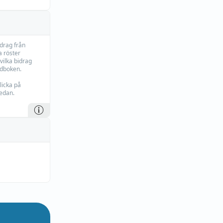
idrag från
 röster
vilka bidrag
rdboken.
licka på
edan.