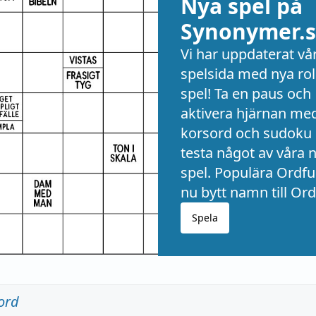
Nya spel på
Synonymer.s
Vi har uppdaterat vå
spelsida med nya rol
spel! Ta en paus och
aktivera hjärnan me
korsord och sudoku 
testa något av våra 
spel. Populära Ordful
nu bytt namn till Ord
Spela
ord