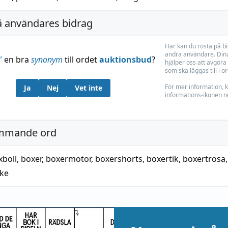
å användares bidrag
Här kan du rösta på b
andra användare. Dina
”
en bra
synonym
till ordet
auktionsbud
?
hjälper oss att avgöra 
som ska läggas till i o
För mer information, k
Ja
Nej
Vet inte
informations-ikonen n
mmande ord
xboll
,
boxer
,
boxermotor
,
boxershorts
,
boxertik
,
boxertrosa
,
ke