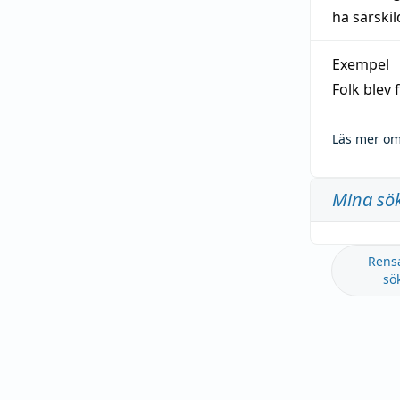
ha särski
Exempel
Folk blev
Läs mer om
Mina sö
Rens
sö