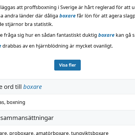
lläggas att proffsboxning i Sverige är hårt reglerad för att 
ssa andra länder där dåliga
boxare
får lön för att agera slag
e stjärnor bra statistik.
 fråga sig hur en sådan fantastiskt duktig
boxare
kan gå s
e
drabbas av en hjärnblödning är mycket ovanligt.
Visa fler
 ord till
boxare
as
,
boxning
 sammansättningar
are
,
proboxare
,
amatörboxare
,
tungviktsboxare