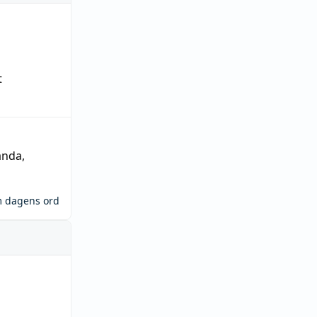
t
ända
,
m dagens ord