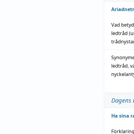
Ariadnet
Vad bety
ledtråd
(u
trådnystan
Synonymer
ledtråd
,
v
nyckelant
Dagens 
Ha sina r
Förklarin