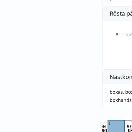
Rösta p
Är
“
rop
Nästko
boxas
,
bo
boxhands