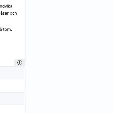
undvika
påsar och
å tom.