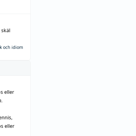
 skäl
ck och idiom
s eller
n
.
nnis,
 eller