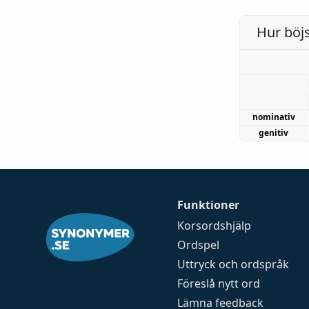
Hur böj
nominativ
genitiv
Funktioner
Korsordshjälp
Ordspel
Uttryck och ordspråk
Föreslå nytt ord
Lämna feedback