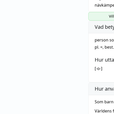
nävkämp
Vil
Vad bet
person so
pl. =, best.
Hur utt
[-o-]
Hur anv
Som barn 
Världens 