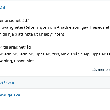
råd
der
ariadnetråd
?
r svårigheter) (efter myten om Ariadne som gav Theseus et
 till
hjälp
att
hitta
ut ur labyrinten)
 till
ariadnetråd
ägledning
,
ledning
,
uppslag
,
tips
,
vink
,
spår
,
hjälp
,
uppslags
ydning,
tipset
,
hint
Läs mer o
uttryck
andiga skäl
g