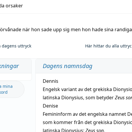
lda orsaker
 förvånade när hon sade upp sig men hon hade sina randiga
 dagens uttryck
Här hittar du alla uttry
kningar
Dagens namnsdag
Dennis
a mina
Engelsk variant av det grekiska Dionysio
kord
latinska Dionysius, som betyder
Zeus so
Denise
Femininform av det engelska namnet De
som kommer från det grekiska Dionysios
latinska Dionysius:
Zeus son
.