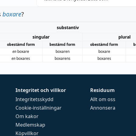
s
boxare
?
substantiv
singular
plural
obestämd form
bestämd form
obestämd form
b
en
boxare
boxaren
boxare
en
boxares
boxarens
boxares
Integritet och villkor
Residuum
Integritetsskydd
Allt om oss
Cookie-inställningar
Annonsera
Om kakor
Medlemskap
Köpvillkor