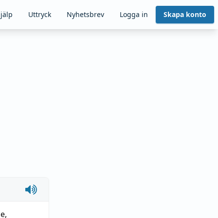
jälp
Uttryck
Nyhetsbrev
Logga in
Skapa konto
pe
,