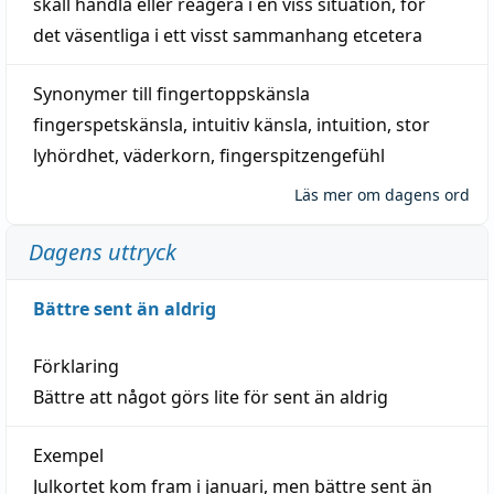
skall
handla
eller
reagera
i en viss
situation
, för
det väsentliga i ett visst
sammanhang
etcetera
Synonymer till
fingertoppskänsla
fingerspetskänsla
,
intuitiv känsla
,
intuition
,
stor
lyhördhet
,
väderkorn
,
fingerspitzengefühl
Läs mer om dagens ord
Dagens uttryck
Bättre sent än aldrig
Förklaring
Bättre att något görs lite för sent än aldrig
Exempel
Julkortet kom fram i januari, men bättre sent än