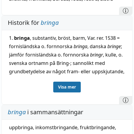
Historik för
bringa
1.
bringa
, substantiv, bröst, barm, Var. rer. 1538 =
fornisländska o. fornnorska
bringa
, danska
bringe
;
jämför fornisländska o. fornnorska
bringr
, kulle, o.
svenska ortnamn på Bring-; sannolikt med
grundbetydelse av något fram- eller uppskjutande,
av urindoeuropeiska
*bhrenk-
i avljudsförh. till
Visa mer
litauiska
branks(z)óti
, skjuta fram (se Bråviken),
växlande med
*bhreng-
i brink o.
*bhrend- (bhrond-)
i brant; jämför under barm (slutet). — Hör
bringa
i sammansättningar
emellertid bröst till urgermanska roten
breus
,
svälla och dylikt, kunde man dock tänka på en
uppbringa
,
inkomstbringande
,
fruktbringande
,
liknande härledning av bringa: litauiska
brìnkti
,