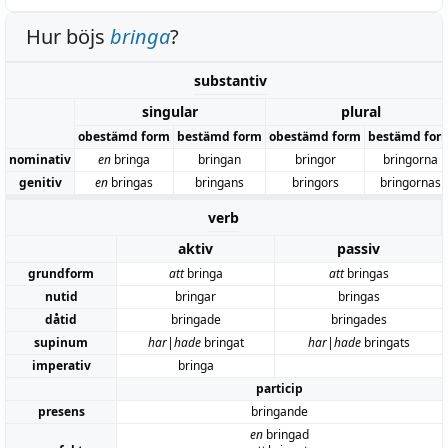
Hur böjs
bringa
?
substantiv
singular
plural
obestämd form
bestämd form
obestämd form
bestämd for
nominativ
en
bringa
bringan
bringor
bringorna
genitiv
en
bringas
bringans
bringors
bringornas
verb
aktiv
passiv
grundform
att
bringa
att
bringas
nutid
bringar
bringas
dåtid
bringade
bringades
supinum
har|hade
bringat
har|hade
bringats
imperativ
bringa
particip
presens
bringande
en
bringad