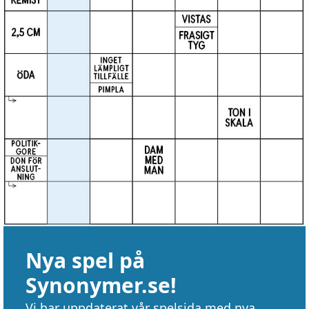
Nya spel på
Synonymer.se!
Vi har uppdaterat vår spelsida med nya