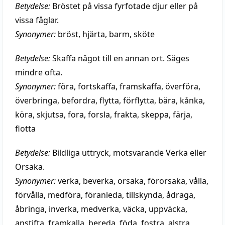
Betydelse:
Bröstet på vissa fyrfotade djur eller på
vissa fåglar.
Synonymer:
bröst
,
hjärta
,
barm
,
sköte
Betydelse:
Skaffa något till en annan ort. Säges
mindre ofta.
Synonymer:
föra
,
fortskaffa
,
framskaffa
,
överföra
,
överbringa
,
befordra
,
flytta
,
förflytta
,
bära
,
kånka
,
köra
,
skjutsa
,
fora
,
forsla
,
frakta
,
skeppa
,
färja
,
flotta
Betydelse:
Bildliga uttryck, motsvarande Verka eller
Orsaka.
Synonymer:
verka
,
beverka
,
orsaka
,
förorsaka
,
vålla
,
förvålla
,
medföra
,
föranleda
,
tillskynda
,
ådraga
,
åbringa
,
inverka
,
medverka
,
väcka
,
uppväcka
,
anstifta
,
framkalla
,
bereda
,
föda
,
fostra
,
alstra