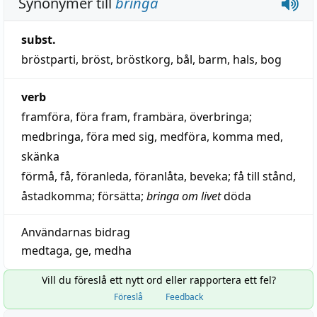
Synonymer till
bringa
subst.
bröstparti
,
bröst
,
bröstkorg
,
bål
,
barm
,
hals
,
bog
verb
framföra
,
föra fram
,
frambära
,
överbringa
;
medbringa
,
föra med sig
,
medföra
,
komma med
,
skänka
förmå
,
få
,
föranleda
,
föranlåta
,
beveka
;
få till stånd
,
åstadkomma
;
försätta
;
bringa om livet
döda
Användarnas bidrag
medtaga
,
ge
,
medha
Vill du föreslå ett nytt ord eller rapportera ett fel?
Föreslå
Feedback