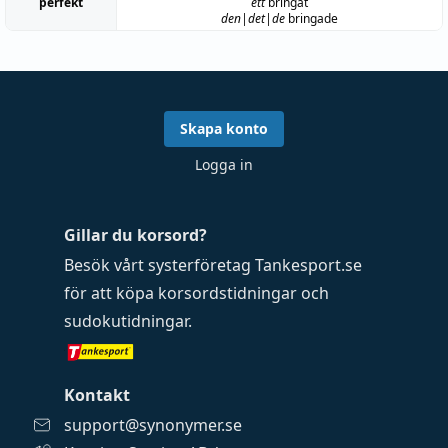
perfekt
ett
bringat
den|det|de
bringade
Skapa konto
Logga in
Gillar du korsord?
Besök vårt systerföretag
Tankesport.se
för att köpa
korsordstidningar
och
sudokutidningar
.
Kontakt
support@synonymer.se