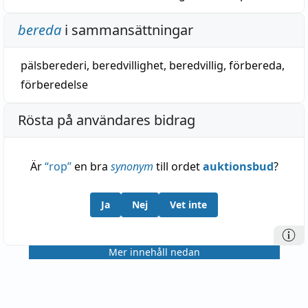
bereda
i sammansättningar
pälsberederi
,
beredvillighet
,
beredvillig
,
förbereda
,
förberedelse
Rösta på användares bidrag
Är
“
rop
”
en bra
synonym
till ordet
auktionsbud
?
Ja
Nej
Vet inte
Mer innehåll nedan