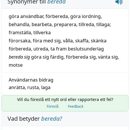
Synonymer till
bereda
göra användbar
,
förbereda
,
göra iordning
,
behandla
,
bearbeta
,
preparera
,
tillreda
,
tillaga
;
framställa
,
tillverka
förorsaka
,
föra med sig
,
vålla
,
skaffa
,
skänka
förbereda
,
utreda
,
ta fram beslutsunderlag
bereda sig
göra
sig
färdig
,
förbereda sig
,
vänta sig
,
motse
Användarnas bidrag
anrätta
,
rusta
,
laga
Vill du föreslå ett nytt ord eller rapportera ett fel?
Föreslå
Feedback
Vad betyder
bereda
?