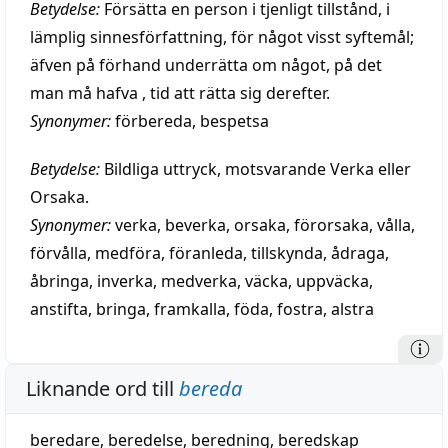
Betydelse:
Försätta en person i tjenligt tillstånd, i
lämplig sinnesförfattning, för något visst syftemål;
äfven på förhand underrätta om något, på det
man må hafva , tid att rätta sig derefter.
Synonymer:
förbereda
,
bespetsa
Betydelse:
Bildliga uttryck, motsvarande Verka eller
Orsaka.
Synonymer:
verka
,
beverka
,
orsaka
,
förorsaka
,
vålla
,
förvålla
,
medföra
,
föranleda
,
tillskynda
,
ådraga
,
åbringa
,
inverka
,
medverka
,
väcka
,
uppväcka
,
anstifta
,
bringa
,
framkalla
,
föda
,
fostra
,
alstra
Liknande ord till
bereda
beredare
,
beredelse
,
beredning
,
beredskap