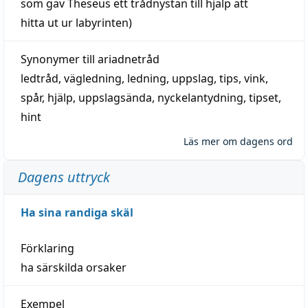
som gav Theseus ett trådnystan till
hjälp
att
hitta
ut ur labyrinten)
Synonymer till
ariadnetråd
ledtråd
,
vägledning
,
ledning
,
uppslag
,
tips
,
vink
,
spår
,
hjälp
,
uppslagsända
, nyckelantydning,
tipset
,
hint
Läs mer om dagens ord
Dagens uttryck
Ha sina randiga skäl
Förklaring
ha särskilda orsaker
Exempel