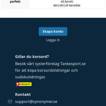
perfekt
ett
berett
den|det|de
beredda
Skapa konto
Logga in
Gillar du korsord?
Besök vårt systerföretag
Tankesport.se
för att köpa
korsordstidningar
och
sudokutidningar
.
Kontakt
support@synonymer.se