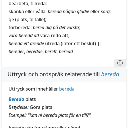
bearbeta
,
tillreda
;
skänka
eller
vålla
:
bereda någon
glädje
eller
sorg
;
ge (
plats
, tillfälle);
förbereda
:
bered dig på det värsta
;
vara
beredd
att
vara
redo
att;
bereda ett
ärende
utreda
(
inför
ett beslut)
||
bereder
,
beredde
,
berett
,
beredd
Uttryck och ordspråk relaterade till
bereda
Uttryck som innehåller
bereda
Bereda
plats
Betydelse:
Göra plats
Exempel: "Kan ni bereda plats för en till?"
bereda
väg för någon eller något