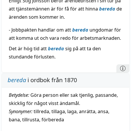
Enligt Stig Jonsson beror ärendebristen i sin tur på
att tjänstemännen är för få för att hinna
bereda
de
ärenden som kommer in.
- Jobbpakten handlar om att
bereda
ungdomar för
att komma ut och vara redo för arbetsmarknaden.
Det är hög tid att
bereda
sig på att ta den
stundande förlusten.
bereda
i ordbok från 1870
Betydelse:
Göra person eller sak tjenlig, passande,
skicklig för något visst ändamål.
Synonymer:
tillreda
,
tillaga
,
laga
,
anrätta
,
ansa
,
bana
,
tillrusta
,
förbereda