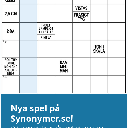
Nya spel på
Synonymer.se!
Vi har uppdaterat vår spelsida med nya