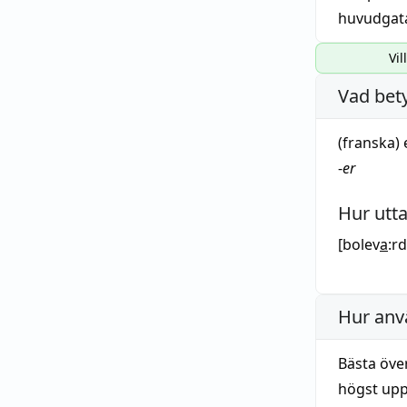
huvudgat
Vil
Vad bet
(franska) 
-
er
Hur utt
[bolev
a
:rd
Hur anv
Bästa över
högst upp