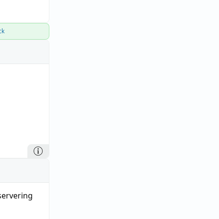
ck
vservering