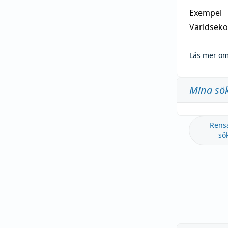
Exempel
Världseko
Läs mer om
Mina sö
Rens
sö