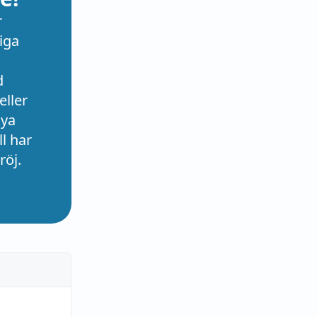
r
iga
d
eller
nya
l har
röj.