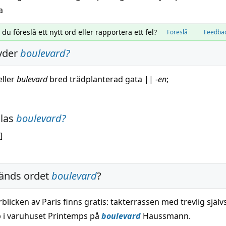
a
l du föreslå ett nytt ord eller rapportera ett fel?
Föreslå
Feedba
yder
boulevard
?
eller
bulevard
bred
trädplanterad
gata
||
-
en
;
alas
boulevard
?
]
änds ordet
boulevard
?
blicken av Paris finns gratis: takterrassen med trevlig själ
 i varuhuset Printemps på
boulevard
Haussmann.