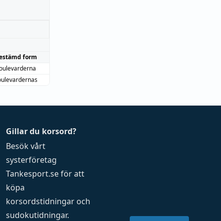
estämd form
oulevarderna
oulevardernas
Gillar du korsord?
Besök vårt
systerföretag
Tankesport.se
för att
köpa
korsordstidningar
och
sudokutidningar
.