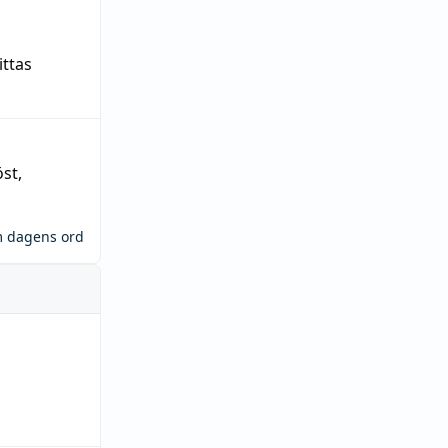
ittas
öst
,
m dagens ord