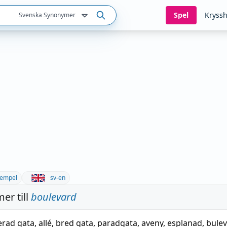
Spel
Kryssh
Svenska Synonymer
empel
sv-en
er till
boulevard
erad gata
,
allé
,
bred gata
,
paradgata
,
aveny
,
esplanad
,
bule