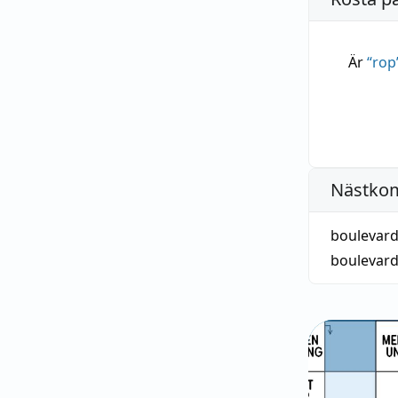
Är
“
rop
Nästko
boulevar
boulevar