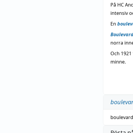
På HC An
intensiv o
En
boulev
Boulevar
norra inn
Och 1921 
minne.
bouleva
boulevar
Rösta p