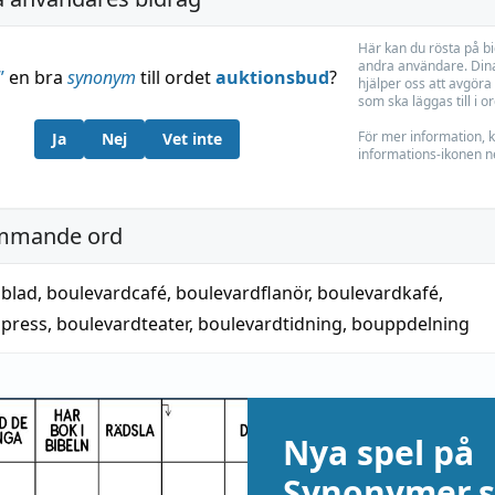
Här kan du rösta på b
andra användare. Dina
”
en bra
synonym
till ordet
auktionsbud
?
hjälper oss att avgöra 
som ska läggas till i o
För mer information, k
Ja
Nej
Vet inte
informations-ikonen n
mmande ord
dblad
,
boulevardcafé
,
boulevardflanör
,
boulevardkafé
,
dpress
,
boulevardteater
,
boulevardtidning
,
bouppdelning
Nya spel på
Synonymer.s