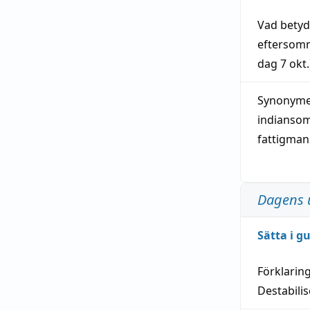
Vad bety
eftersom
dag
7 okt.
Synonymer
indianso
fattigma
Dagens 
Sätta i g
Förklarin
Destabilis