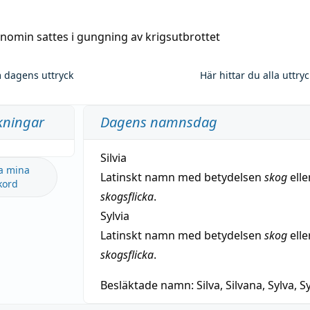
nomin sattes i gungning av krigsutbrottet
 dagens uttryck
Här hittar du alla uttry
kningar
Dagens namnsdag
Silvia
a mina
Latinskt namn med betydelsen
skog
elle
kord
skogsflicka
.
Sylvia
Latinskt namn med betydelsen
skog
elle
skogsflicka
.
Besläktade namn:
Silva, Silvana, Sylva, Sy