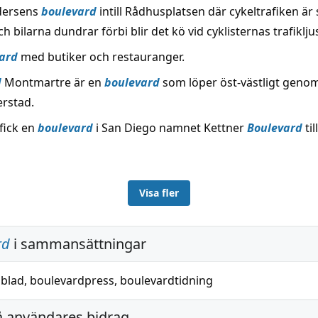
dersens
boulevard
intill Rådhusplatsen där cykeltrafiken ä
ch bilarna dundrar förbi blir det kö vid cyklisternas trafiklju
ard
med butiker och restauranger.
d
Montmartre är en
boulevard
som löper öst-västligt genom
erstad.
fick en
boulevard
i San Diego namnet Kettner
Boulevard
til
Visa fler
rd
i sammansättningar
dblad
,
boulevardpress
,
boulevardtidning
å användares bidrag