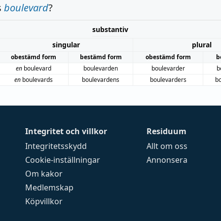
s
boulevard
?
substantiv
singular
plural
obestämd form
bestämd form
obestämd form
b
en
boulevard
boulevarden
boulevarder
b
en
boulevards
boulevardens
boulevarders
b
Integritet och villkor
Residuum
Integritetsskydd
Allt om oss
Cookie-inställningar
Annonsera
Om kakor
Medlemskap
Köpvillkor