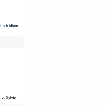
ck och idiom
r
r
lvi, Sylvie