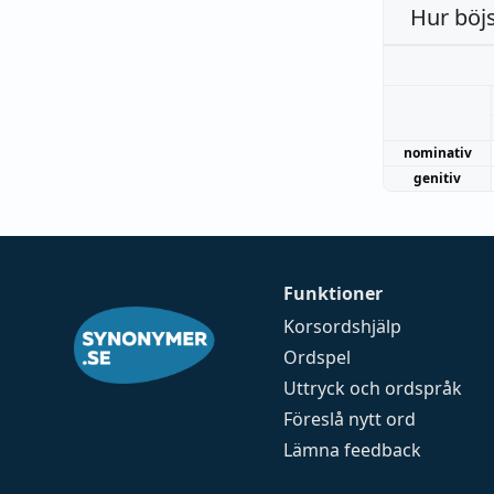
Hur böj
nominativ
genitiv
Funktioner
Korsordshjälp
Ordspel
Uttryck och ordspråk
Föreslå nytt ord
Lämna feedback