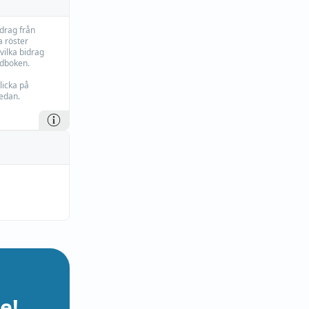
idrag från
 röster
vilka bidrag
rdboken.
licka på
edan.
e!