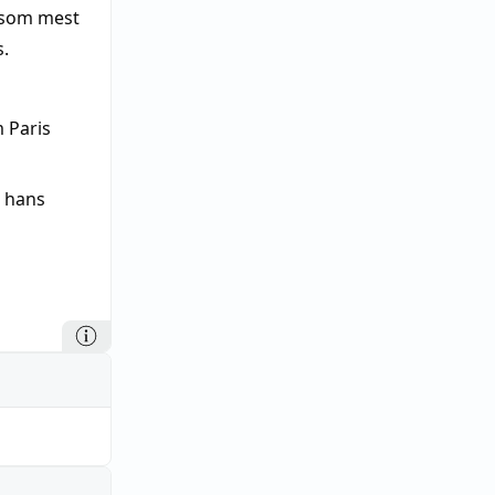
r som mest
s.
 Paris
l hans