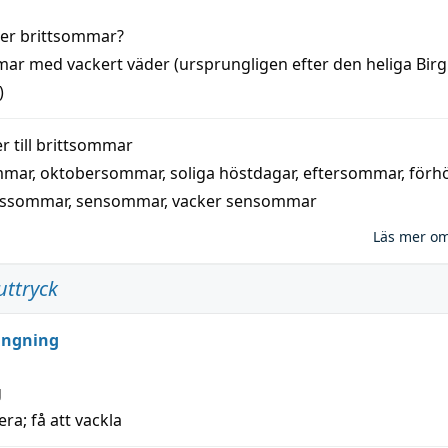
der
brittsommar
?
mar
med
vackert
väder
(
ursprungligen
efter den heliga Birg
)
 till
brittsommar
mmar
,
oktobersommar
,
soliga höstdagar
,
eftersommar
,
förh
nssommar
,
sensommar
,
vacker sensommar
Läs mer o
uttryck
ungning
g
era; få att vackla