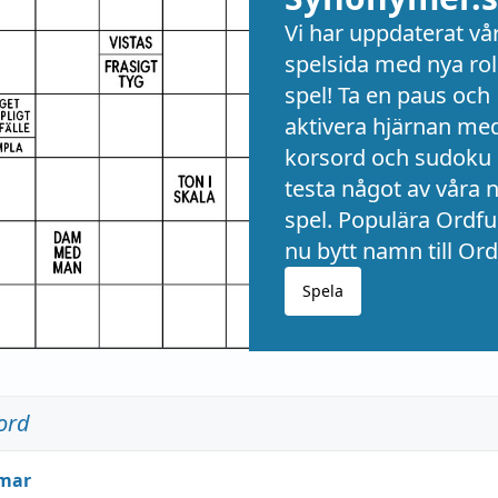
Vi har uppdaterat vå
spelsida med nya rol
spel! Ta en paus och
aktivera hjärnan me
korsord och sudoku 
testa något av våra 
spel. Populära Ordful
nu bytt namn till Ord
Spela
ord
mar