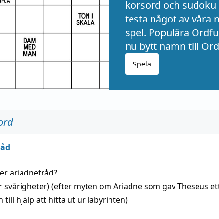
korsord och sudoku 
testa något av våra 
spel. Populära Ordful
nu bytt namn till Ord
Spela
ord
råd
der
ariadnetråd
?
r svårigheter) (efter myten om Ariadne som gav Theseus et
 till
hjälp
att
hitta
ut ur labyrinten)