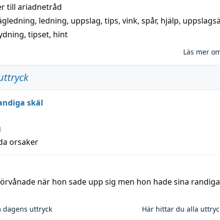
 till
ariadnetråd
ägledning
,
ledning
,
uppslag
,
tips
,
vink
,
spår
,
hjälp
,
uppslags
ydning,
tipset
,
hint
Läs mer o
uttryck
andiga skäl
g
lda orsaker
 förvånade när hon sade upp sig men hon hade sina randiga
 dagens uttryck
Här hittar du alla uttry