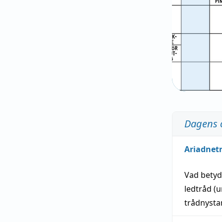
Dagens 
Ariadnet
Vad bety
ledtråd
(u
trådnystan