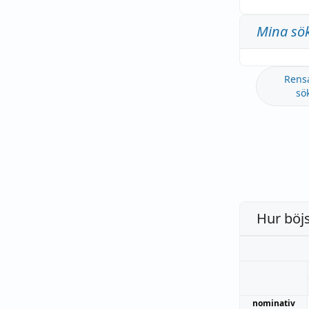
Mina sö
Rens
sö
Hur böj
nominativ