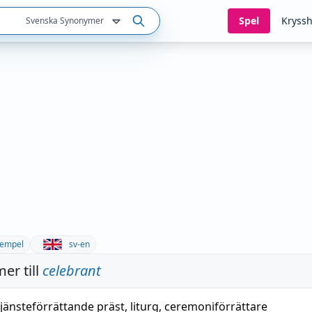
Spel
Kryssh
Svenska Synonymer
empel
sv-en
er till
celebrant
tjänsteförrättande präst
,
liturg
,
ceremoniförrättare