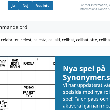
För mer information, k
Ja
Nej
Vet inte
informations-ikonen n
mmande ord
,
celebritet
,
celest
,
celesta
,
celiaki
,
celibat
,
celibatlöfte
,
celiba
Nya spel på
Synonymer.s
Vi har uppdaterat vå
spelsida med nya rol
spel! Ta en paus och
aktivera hjärnan me