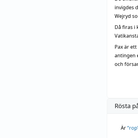
invigdes 
Wejryd s
Då firas i
Vatikans
Pax är ett
antingen 
och försa
Rösta p
Är
“
rop