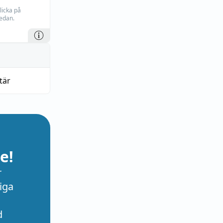
licka på
edan.
tär
e!
r
iga
d