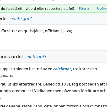
l du föreslå ett nytt ord eller rapportera ett fel?
Föreslå
Feedba
yder
celebr
a
nt
?
förrättar en
gudstjänst
,
officiant
||
-
en
;
änds ordet
celebrant
?
suppsättningen bestod av en
celebrant
, tre körer och
tjänare.
aulus II:s efterträdare, Benedictus XVI, tog bort seden att 
laringsceremonier i Vatikanen med påve som förrättare och
.
liga delarna, restaurang, café, öppen förskola och gymnasti