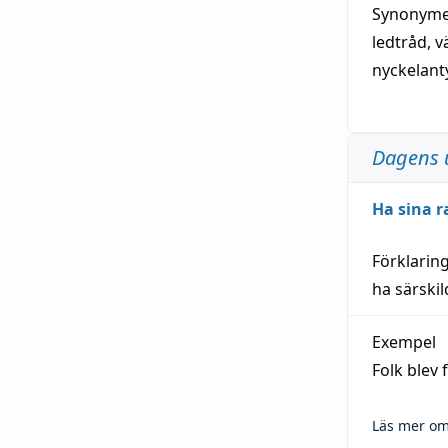
Synonymer
ledtråd
,
v
nyckelant
Dagens 
Ha sina r
Förklarin
ha särski
Exempel
Folk blev
Läs mer om