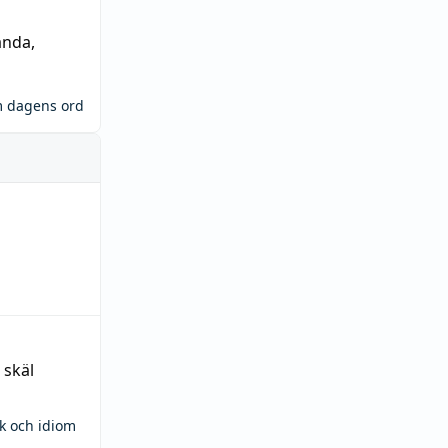
ända
,
m dagens ord
 skäl
ck och idiom