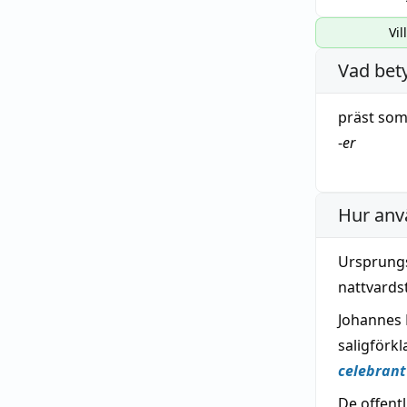
Vil
Vad bet
präst
som 
-
er
Hur anv
Ursprung
nattvards
Johannes P
saligförk
celebrant
De offent