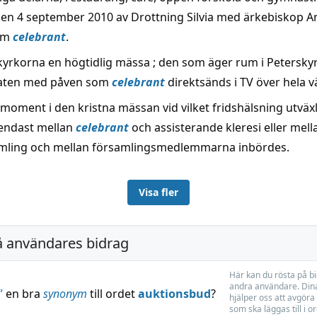
den 4 september 2010 av Drottning Silvia med ärkebiskop A
om
celebrant
.
 kyrkorna en högtidlig mässa ; den som äger rum i Petersky
taten med påven som
celebrant
direktsänds i TV över hela v
 moment i den kristna mässan vid vilket fridshälsning utväx
endast mellan
celebrant
och assisterande kleresi eller mell
mling och mellan församlingsmedlemmarna inbördes.
Visa fler
å användares bidrag
Här kan du rösta på b
andra användare. Dina
”
en bra
synonym
till ordet
auktionsbud
?
hjälper oss att avgöra 
som ska läggas till i o