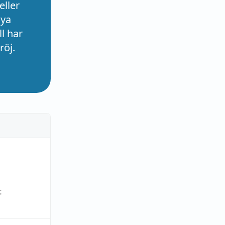
eller
nya
l har
röj.
t