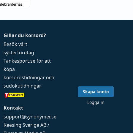
elebranternas
Gillar du korsord?
Besök vårt
systerföretag
Tankesport.se
för att
köpa
korsordstidningar
och
sudokutidningar
.
Skapa konto
Logga in
Kontakt
support@synonymer.se
Keesing Sverige AB /