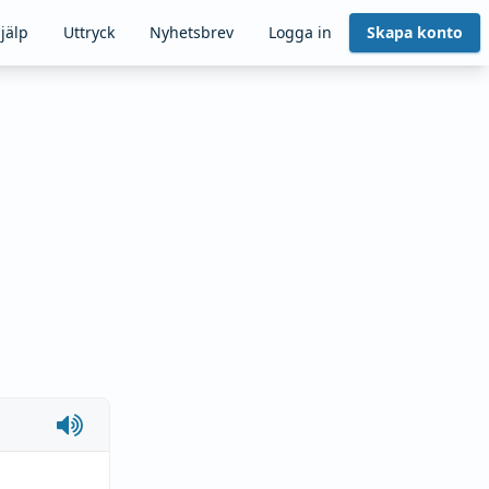
jälp
Uttryck
Nyhetsbrev
Logga in
Skapa konto