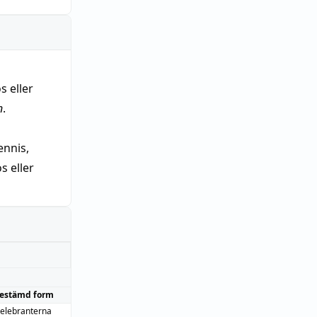
s eller
n
.
nnis,
 eller
estämd form
celebranterna