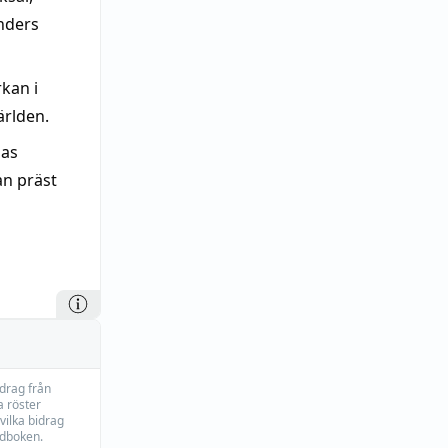
nders
rkan i
ärlden.
las
an präst
idrag från
 röster
vilka bidrag
rdboken.