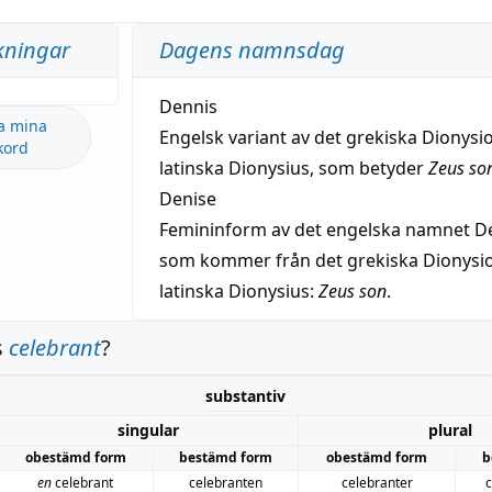
kningar
Dagens namnsdag
Dennis
a mina
Engelsk variant av det grekiska Dionysio
kord
latinska Dionysius, som betyder
Zeus so
Denise
Femininform av det engelska namnet De
som kommer från det grekiska Dionysios
latinska Dionysius:
Zeus son
.
s
celebrant
?
substantiv
singular
plural
obestämd form
bestämd form
obestämd form
b
en
celebrant
celebranten
celebranter