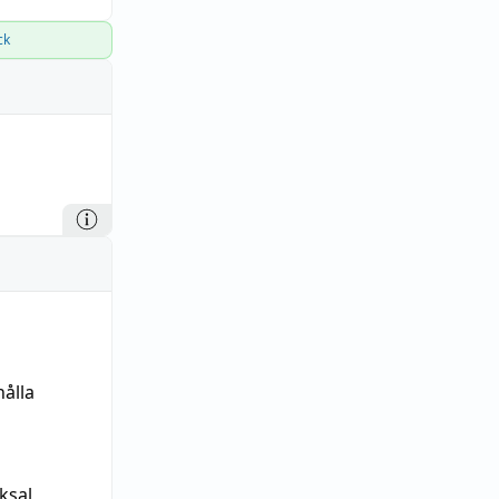
ck
hålla
ksal,