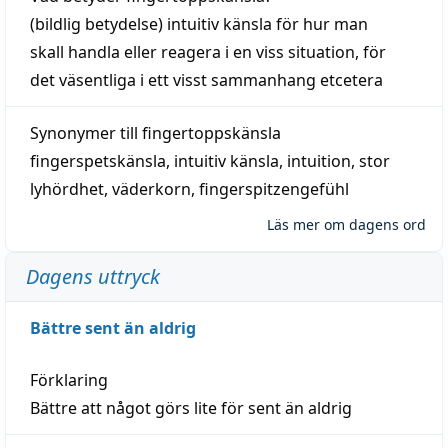
(
bildlig
betydelse)
intuitiv
känsla
för hur man
skall
handla
eller
reagera
i en viss
situation
, för
det väsentliga i ett visst
sammanhang
etcetera
Synonymer till
fingertoppskänsla
fingerspetskänsla
,
intuitiv känsla
,
intuition
,
stor
lyhördhet
,
väderkorn
,
fingerspitzengefühl
Läs mer om dagens ord
Dagens uttryck
Bättre sent än aldrig
Förklaring
Bättre att något görs lite för sent än aldrig