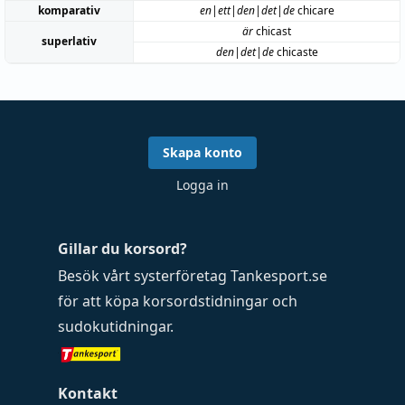
komparativ
en|ett|den|det|de
chicare
är
chicast
superlativ
den|det|de
chicaste
Skapa konto
Logga in
Gillar du korsord?
Besök vårt systerföretag
Tankesport.se
för att köpa
korsordstidningar
och
sudokutidningar
.
Kontakt