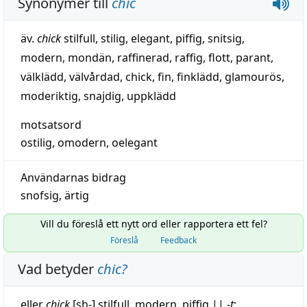
Synonymer till
chic
äv.
chick
stilfull
,
stilig
,
elegant
,
piffig
,
snitsig
,
modern
,
mondän
,
raffinerad
,
raffig
,
flott
,
parant
,
välklädd
,
välvårdad
,
chick
,
fin
,
finklädd
,
glamourös
,
moderiktig
,
snajdig
,
uppklädd
motsatsord
ostilig,
omodern
, oelegant
Användarnas bidrag
snofsig
,
ärtig
Vill du föreslå ett nytt ord eller rapportera ett fel?
Föreslå
Feedback
Vad betyder
chic
?
eller
chick
[sh-]
stilfull
,
modern
,
piffig
||
-
t
;