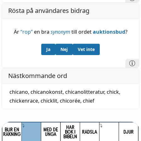
Rösta på användares bidrag
Är
“
rop
”
en bra
synonym
till ordet
auktionsbud
?
Ja
Nej
Vet inte
Nästkommande ord
chicano
,
chicanokonst
,
chicanolitteratur
,
chick
,
chickenrace
,
chicklit
,
chicorée
,
chief