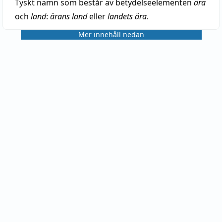
Tyskt namn som består av betydelseelementen
ära
och
land
:
ärans land
eller
landets ära
.
Mer innehåll nedan