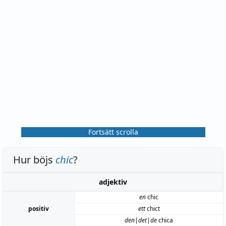
Fortsätt scrolla
Hur böjs
chic
?
adjektiv
en
chic
positiv
ett
chict
den|det|de
chica