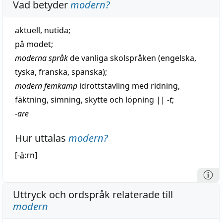
Vad betyder
modern
?
aktuell
,
nutida
;
på modet;
moderna
språk
de vanliga skolspråken (
engelska
,
tyska
,
franska
, spanska);
modern
femkamp
idrottstävling med
ridning
,
fäktning
,
simning
,
skytte
och
löpning
||
-
t
;
-
are
Hur uttalas
modern
?
[-
ä
:rn]
Uttryck och ordspråk relaterade till
modern