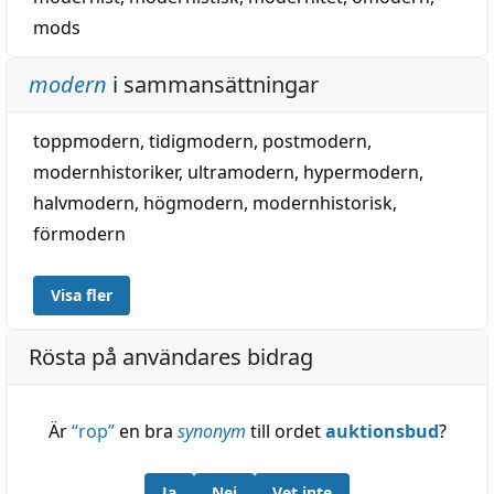
mods
modern
i sammansättningar
toppmodern
,
tidigmodern
,
postmodern
,
modernhistoriker
,
ultramodern
,
hypermodern
,
halvmodern
,
högmodern
,
modernhistorisk
,
förmodern
Visa fler
Rösta på användares bidrag
Är
“
rop
”
en bra
synonym
till ordet
auktionsbud
?
Ja
Nej
Vet inte