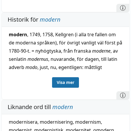
Historik för
modern
modern
, 1749, 1758, Kellgren (i alla tre fallen om
de moderna språken), för övrigt vanligt väl först på
1780-90-t. = nyhögtyska, från franska
moderne
, av
senlatin
modernus
, nuvarande, för dagen, till latin
adverb
modo
, just, nu, egentligen: måttligt
avlägset, till
modus
, mått (se mod 2). — På 1600-t. i
Visa mer
stället
alamodisk
, vanligt också på 1700-t. o. under
1800-t:s förra hälft; till franska
à la mode
, på modet.
Liknande ord till
modern
modernisera
,
modernisering
,
modernism
,
modernist
,
modernistisk
,
modernitet
,
omodern
,