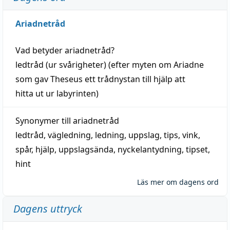
Ariadnetråd
Vad betyder
ariadnetråd
?
ledtråd
(ur svårigheter) (efter myten om Ariadne
som gav Theseus ett trådnystan till
hjälp
att
hitta
ut ur labyrinten)
Synonymer till
ariadnetråd
ledtråd
,
vägledning
,
ledning
,
uppslag
,
tips
,
vink
,
spår
,
hjälp
,
uppslagsända
, nyckelantydning,
tipset
,
hint
Läs mer om dagens ord
Dagens uttryck