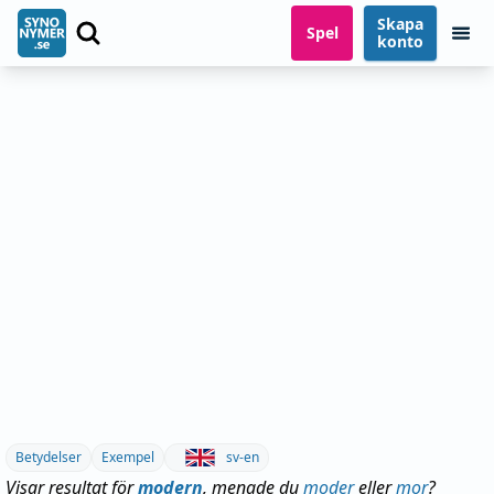
Skapa
Spel
konto
Betydelser
Exempel
sv-en
Visar resultat för
modern
, menade du
moder
eller
mor
?