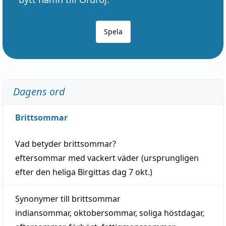
Spela
Dagens ord
Brittsommar
Vad betyder
brittsommar
?
eftersommar
med
vackert
väder
(
ursprungligen
efter den heliga Birgittas
dag
7 okt.)
Synonymer till
brittsommar
indiansommar
,
oktobersommar
,
soliga höstdagar
,