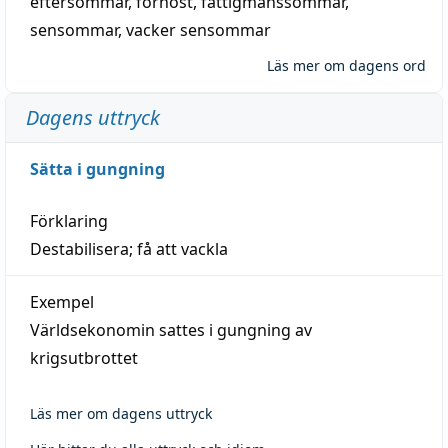
eftersommar
,
förhöst
,
fattigmanssommar
,
sensommar
,
vacker sensommar
Läs mer om dagens ord
Dagens uttryck
Sätta i gungning
Förklaring
Destabilisera; få att vackla
Exempel
Världsekonomin sattes i gungning av
krigsutbrottet
Läs mer om dagens uttryck