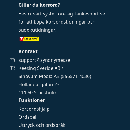
Gillar du korsord?
Besök vårt systerföretag
Tankesport.se
för att köpa
korsordstidningar
och
sudokutidningar
.
Kontakt
support@synonymer.se
Keesing Sverige AB /
Sinovum Media AB (556571-4036)
Holländargatan 23
111 60 Stockholm
Funktioner
Korsordshjälp
Ordspel
Uttryck och ordspråk