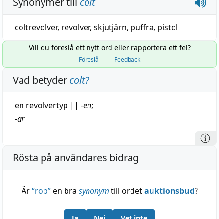
Synonymer till
colt
coltrevolver,
revolver
,
skjutjärn
,
puffra
,
pistol
Vill du föreslå ett nytt ord eller rapportera ett fel?
Föreslå
Feedback
Vad betyder
colt
?
en revolvertyp
||
-
en
;
-
ar
Rösta på användares bidrag
Är
“
rop
”
en bra
synonym
till ordet
auktionsbud
?
Ja
Nej
Vet inte