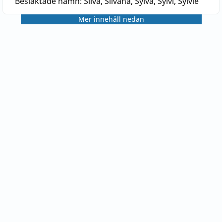
Besläktade namn:
Silva, Silvana, Sylva, Sylvi, Sylvie
Mer innehåll nedan