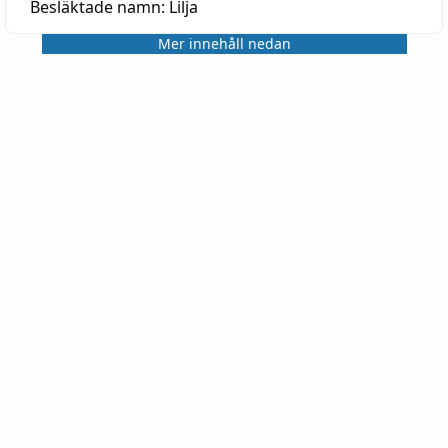
Besläktade namn:
Lilja
Mer innehåll nedan