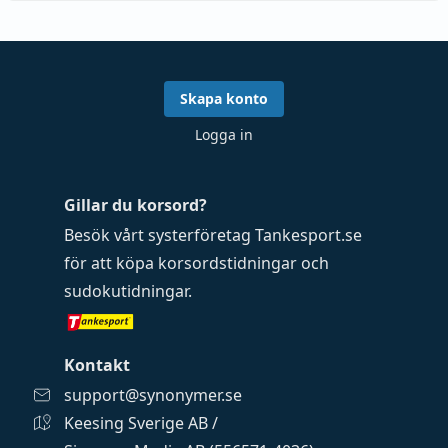
Skapa konto
Logga in
Gillar du korsord?
Besök vårt systerföretag
Tankesport.se
för att köpa
korsordstidningar
och
sudokutidningar
.
Kontakt
support@synonymer.se
Keesing Sverige AB /