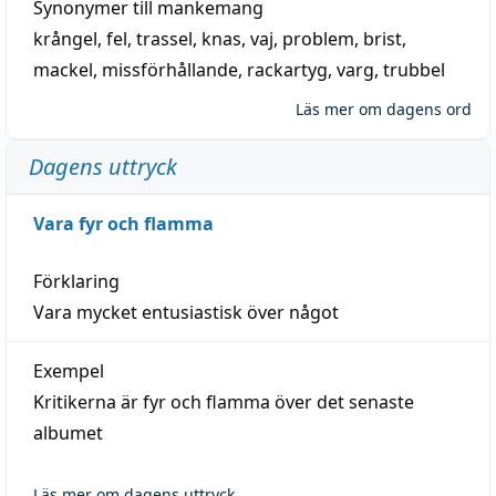
Synonymer till
mankemang
krångel
,
fel
,
trassel
,
knas
,
vaj
,
problem
,
brist
,
mackel
,
missförhållande
,
rackartyg
,
varg
,
trubbel
Läs mer om dagens ord
Dagens uttryck
Vara fyr och flamma
Förklaring
Vara mycket entusiastisk över något
Exempel
Kritikerna är fyr och flamma över det senaste
albumet
Läs mer om dagens uttryck