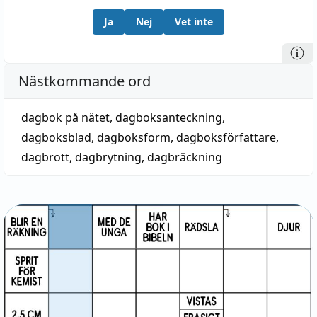
Ja
Nej
Vet inte
Nästkommande ord
dagbok på nätet
,
dagboksanteckning
,
dagboksblad
,
dagboksform
,
dagboksförfattare
,
dagbrott
,
dagbrytning
,
dagbräckning