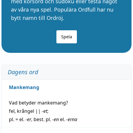
med korsord och sudoku eller testa något
av våra nya spel. Populära Ordfull har nu
bytt namn till Ordröj.
Spela
Dagens ord
Mankemang
Vad betyder
mankemang
?
fel
,
krångel
||
-et
;
pl. = el.
-er
, best. pl.
-en
el.
-erna