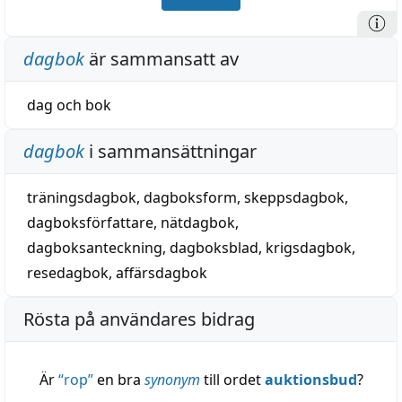
dagbok
är sammansatt av
dag
och
bok
dagbok
i sammansättningar
träningsdagbok
,
dagboksform
,
skeppsdagbok
,
dagboksförfattare
,
nätdagbok
,
dagboksanteckning
,
dagboksblad
,
krigsdagbok
,
resedagbok
,
affärsdagbok
Rösta på användares bidrag
Är
“
rop
”
en bra
synonym
till ordet
auktionsbud
?