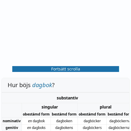
Fortsätt scrolla
Hur böjs
dagbok
?
substantiv
singular
plural
obestämd form
bestämd form
obestämd form
bestämd for
nominativ
en
dagbok
dagboken
dagböcker
dagböckerna
genitiv
en
dagboks
dagbokens
dagböckers
dagböckerna