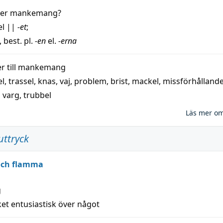
der
mankemang
?
el
||
-et
;
, best. pl.
-en
el.
-erna
 till
mankemang
el
,
trassel
,
knas
,
vaj
,
problem
,
brist
,
mackel
,
missförhålland
,
varg
,
trubbel
Läs mer o
uttryck
 och flamma
g
et entusiastisk över något