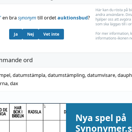
Här kan du rösta på b
andra användare. Dina
”
en bra
synonym
till ordet
auktionsbud
?
hjälper oss att avgöra 
som ska läggas till i o
För mer information, k
Ja
Nej
Vet inte
informations-ikonen n
mmande ord
mpel
,
datumstämpla
,
datumstämpling
,
datumvisare
,
dauph
ärna
,
dax
Nya spel på
Synonymer.s