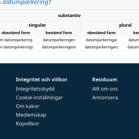
s
datumparkering
?
substantiv
singular
plural
obestämd form
bestämd form
obestämd form
be
en
datumparkering
datumparkeringen
datumparkeringar
datum
en
datumparkerings
datumparkeringens
datumparkeringars
datum
Integritet och villkor
Residuum
Integritetsskydd
Allt om oss
Cookie-inställningar
Annonsera
Om kakor
Medlemskap
Köpvillkor