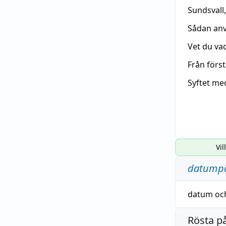
Sundsvall
Sådan anv
Vet du vad
Från förs
Syftet m
Vil
datumpa
datum
oc
Rösta p