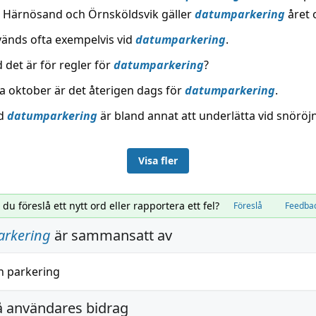
, Härnösand och Örnsköldsvik gäller
datumparkering
året 
änds ofta exempelvis vid
datumparkering
.
 det är för regler för
datumparkering
?
ta oktober är det återigen dags för
datumparkering
.
ed
datumparkering
är bland annat att underlätta vid snöröj
Visa fler
l du föreslå ett nytt ord eller rapportera ett fel?
Föreslå
Feedba
rkering
är sammansatt av
h
parkering
å användares bidrag