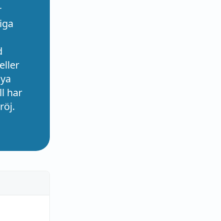
r
iga
d
eller
nya
l har
röj.