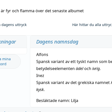
a är fyr och flamma över det senaste albumet
 dagens uttryck
Här hittar du alla uttry
kningar
Dagens namnsdag
Alfons
a mina
Spansk variant av ett tyskt namn som b
kord
betydelseelementen
ädel
och
ivrig
.
Inez
Spansk variant av det grekiska namnet 
kysk
.
Besläktade namn:
Lilja