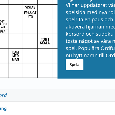
Vi har uppdaterat vå
spelsida med nya rol
spel! Ta en paus och
aktivera hjärnan me
korsord och sudoku 
testa något av våra 
spel. Populära Ordful
nu bytt namn till Ord
Spela
ord
ang