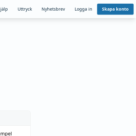
jälp
Uttryck
Nyhetsbrev
Logga in
Skapa konto
pempel