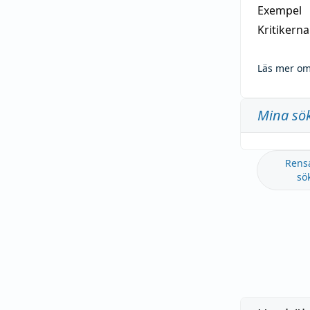
Exempel
Kritikern
Läs mer om
Mina sö
Rens
sö