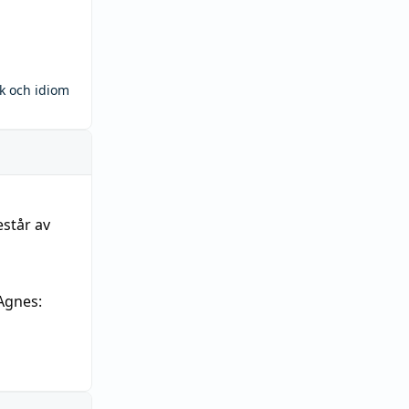
ck och idiom
estår av
Agnes: