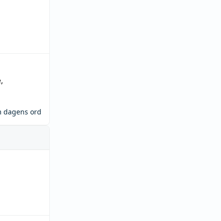
e
,
m dagens ord