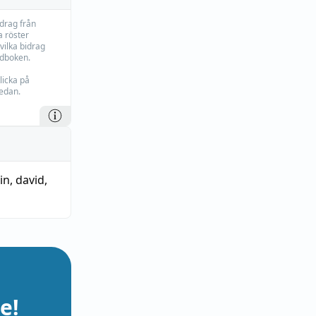
idrag från
 röster
vilka bidrag
rdboken.
licka på
edan.
in
,
david
,
e!