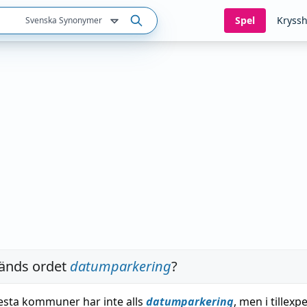
Spel
Kryssh
Svenska Synonymer
änds ordet
datumparkering
?
flesta kommuner har inte alls
datumparkering
, men i tillex