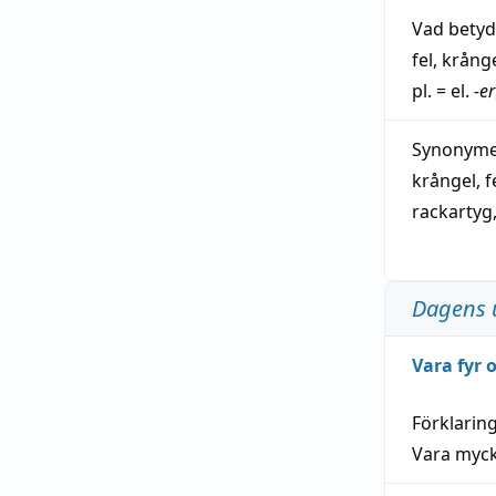
Vad bety
fel
,
krång
pl. = el.
-er
Synonymer
krångel
,
f
rackartyg
Dagens 
Vara fyr
Förklarin
Vara myck