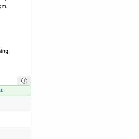
om.
ning.
ck