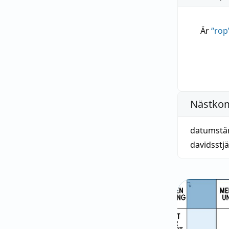
Är
“
rop
Nästko
datumstä
davidsstj