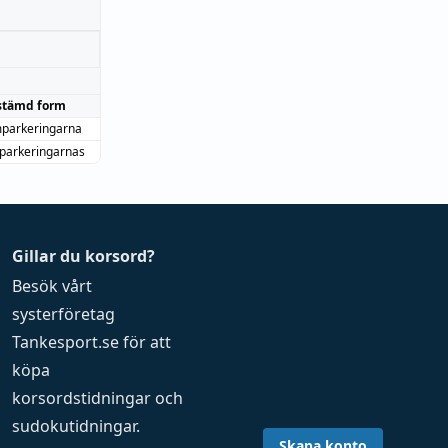
stämd form
parkeringarna
parkeringarnas
Gillar du korsord?
Besök vårt
systerföretag
Tankesport.se
för att
köpa
korsordstidningar
och
sudokutidningar
.
Skapa konto