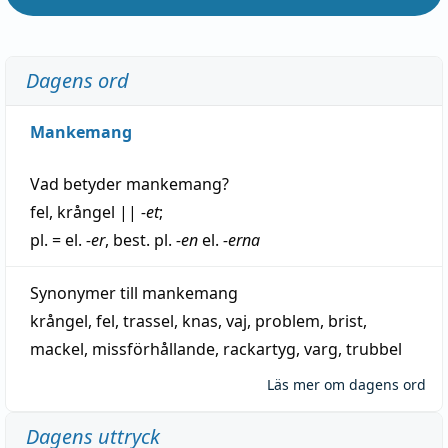
Dagens ord
Mankemang
Vad betyder
mankemang
?
fel
,
krångel
||
-et
;
pl. = el.
-er
, best. pl.
-en
el.
-erna
Synonymer till
mankemang
krångel
,
fel
,
trassel
,
knas
,
vaj
,
problem
,
brist
,
mackel
,
missförhållande
,
rackartyg
,
varg
,
trubbel
Läs mer om dagens ord
Dagens uttryck