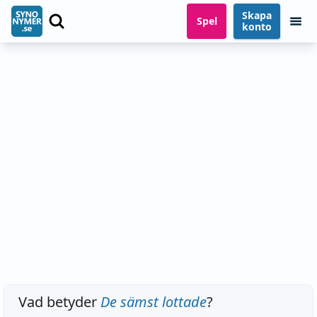
Skapa
Spel
konto
Vad betyder
De sämst lottade
?