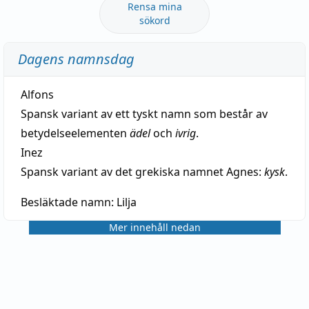
Rensa mina
sökord
Dagens namnsdag
Alfons
Spansk variant av ett tyskt namn som består av
betydelseelementen
ädel
och
ivrig
.
Inez
Spansk variant av det grekiska namnet Agnes:
kysk
.
Besläktade namn:
Lilja
Mer innehåll nedan