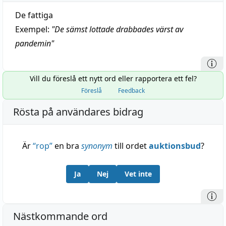
De fattiga
Exempel:
"
De sämst lottade drabbades värst av
pandemin
"
Vill du föreslå ett nytt ord eller rapportera ett fel?
Föreslå
Feedback
Rösta på användares bidrag
Är
“
rop
”
en bra
synonym
till ordet
auktionsbud
?
Ja
Nej
Vet inte
Nästkommande ord