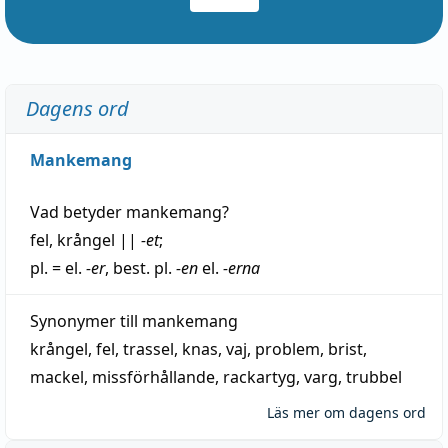
Dagens ord
Mankemang
Vad betyder
mankemang
?
fel
,
krångel
||
-et
;
pl. = el.
-er
, best. pl.
-en
el.
-erna
Synonymer till
mankemang
krångel
,
fel
,
trassel
,
knas
,
vaj
,
problem
,
brist
,
mackel
,
missförhållande
,
rackartyg
,
varg
,
trubbel
Läs mer om dagens ord