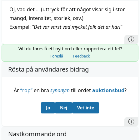
Oj, vad det ... (uttryck för att något visar sig i stor
mängd, intensitet, storlek, osv.)
Exempel:
"
Det var värst vad mycket folk det är här!
"
Vill du föreslå ett nytt ord eller rapportera ett fel?
Föreslå
Feedback
Rösta på användares bidrag
Är
“
rop
”
en bra
synonym
till ordet
auktionsbud
?
Ja
Nej
Vet inte
Nästkommande ord