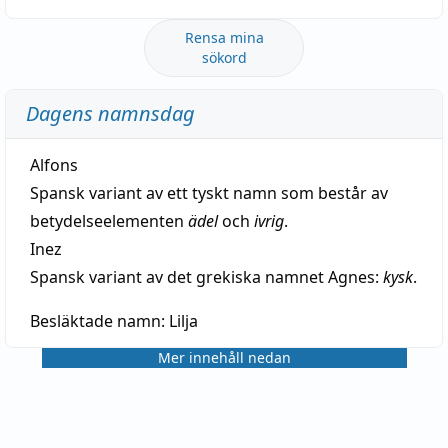
Rensa mina
sökord
Dagens namnsdag
Alfons
Spansk variant av ett tyskt namn som består av
betydelseelementen
ädel
och
ivrig
.
Inez
Spansk variant av det grekiska namnet Agnes:
kysk
.
Besläktade namn:
Lilja
Mer innehåll nedan