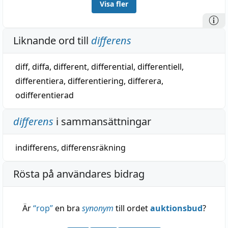
Visa fler
Liknande ord till
differens
diff
,
diffa
,
different
,
differential
,
differentiell
,
differentiera
,
differentiering
,
differera
,
odifferentierad
differens
i sammansättningar
indifferens
,
differensräkning
Rösta på användares bidrag
Är
“
rop
”
en bra
synonym
till ordet
auktionsbud
?