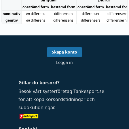
obestämd form
bestämd form
obestämd form
bestämd for
nominativ
en
differens
differensen
differenser
differensern
genitiv
en
differens
differensens
differensers
differenserna
Skapa konto
Logga in
Gillar du korsord?
Besök vårt systerföretag
Tankesport.se
för att köpa
korsordstidningar
och
sudokutidningar
.
Kontakt