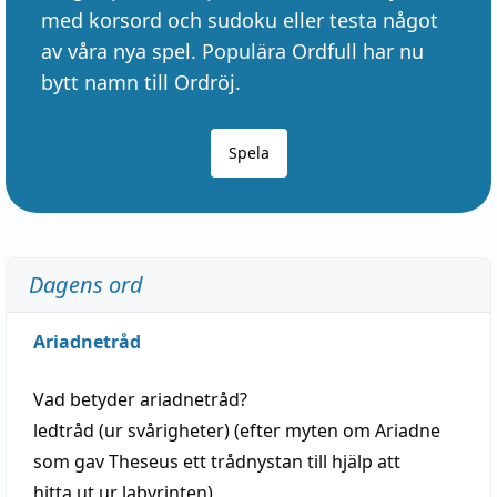
med korsord och sudoku eller testa något
av våra nya spel. Populära Ordfull har nu
bytt namn till Ordröj.
Spela
Dagens ord
Ariadnetråd
Vad betyder
ariadnetråd
?
ledtråd
(ur svårigheter) (efter myten om Ariadne
som gav Theseus ett trådnystan till
hjälp
att
hitta
ut ur labyrinten)