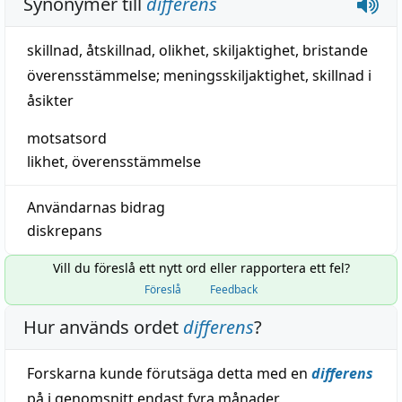
Synonymer till
differens
skillnad
,
åtskillnad
,
olikhet
,
skiljaktighet
,
bristande
överensstämmelse
;
meningsskiljaktighet
,
skillnad i
åsikter
motsatsord
likhet
,
överensstämmelse
Användarnas bidrag
diskrepans
Vill du föreslå ett nytt ord eller rapportera ett fel?
Föreslå
Feedback
Hur används ordet
differens
?
Forskarna kunde förutsäga detta med en
differens
på i genomsnitt endast fyra månader.