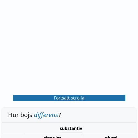
Fortsätt scrolla
Hur böjs
differens
?
substantiv
singular
plural