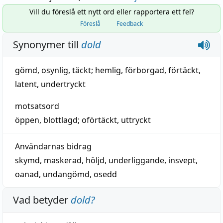
Vill du föreslå ett nytt ord eller rapportera ett fel?
Föreslå
Feedback
Synonymer till
dold
gömd
,
osynlig
,
täckt
;
hemlig
,
förborgad
,
förtäckt
,
latent
,
undertryckt
motsatsord
öppen
,
blottlagd
;
oförtäckt
,
uttryckt
Användarnas bidrag
skymd
,
maskerad
,
höljd
,
underliggande
,
insvept
,
oanad
,
undangömd
,
osedd
Vad betyder
dold
?