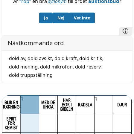
Är
“
rop
”
en bra
synonym
till ordet
auktionsbud
?
Ja
Nej
Vet inte
Nästkommande ord
dold av
,
dold avsikt
,
dold kraft
,
dold kritik
,
dold mening
,
dold mikrofon
,
dold reserv
,
dold truppställning