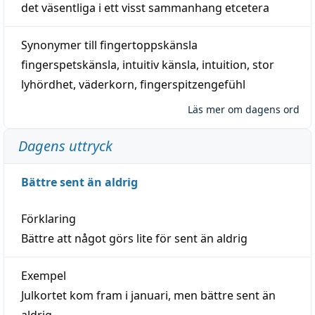
det väsentliga i ett visst
sammanhang
etcetera
Synonymer till
fingertoppskänsla
fingerspetskänsla
,
intuitiv känsla
,
intuition
,
stor
lyhördhet
,
väderkorn
,
fingerspitzengefühl
Läs mer om dagens ord
Dagens uttryck
Bättre sent än aldrig
Förklaring
Bättre att något görs lite för sent än aldrig
Exempel
Julkortet kom fram i januari, men bättre sent än
aldrig