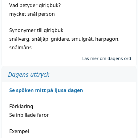
Vad betyder
girigbuk
?
mycket
snål
person
Synonymer till
girigbuk
snålvarg
,
snåljåp
,
gnidare
,
smulgråt
,
harpagon
,
snålmåns
Läs mer om dagens ord
Dagens uttryck
Se spöken mitt på ljusa dagen
Förklaring
Se inbillade faror
Exempel