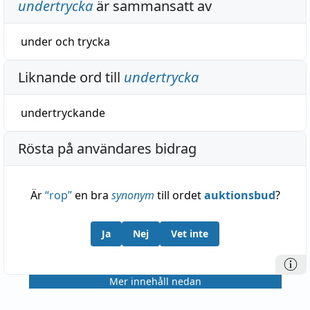
undertrycka
är sammansatt av
under
och
trycka
Liknande ord till
undertrycka
undertryckande
Rösta på användares bidrag
Är
“
rop
”
en bra
synonym
till ordet
auktionsbud
?
Ja
Nej
Vet inte
Mer innehåll nedan