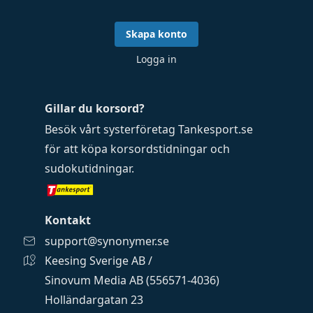
Skapa konto
Logga in
Gillar du korsord?
Besök vårt systerföretag
Tankesport.se
för att köpa
korsordstidningar
och
sudokutidningar
.
Kontakt
support@synonymer.se
Keesing Sverige AB /
Sinovum Media AB (556571-4036)
Holländargatan 23