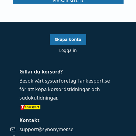
Fortsätt scrolla
Skapa konto
Logga in
Gillar du korsord?
Besök vårt systerföretag
Tankesport.se
för att köpa
korsordstidningar
och
sudokutidningar
.
Kontakt
support@synonymer.se