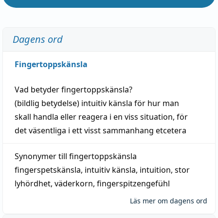
Dagens ord
Fingertoppskänsla
Vad betyder
fingertoppskänsla
?
(
bildlig
betydelse)
intuitiv
känsla
för hur man
skall
handla
eller
reagera
i en viss
situation
, för
det väsentliga i ett visst
sammanhang
etcetera
Synonymer till
fingertoppskänsla
fingerspetskänsla
,
intuitiv känsla
,
intuition
,
stor
lyhördhet
,
väderkorn
,
fingerspitzengefühl
Läs mer om dagens ord