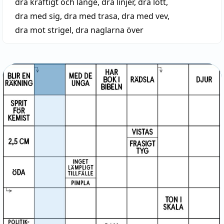
dra kraftigt och länge
,
dra linjer
,
dra lott
,
dra med sig
,
dra med trasa
,
dra med vev
,
dra mot strigel
,
dra naglarna över