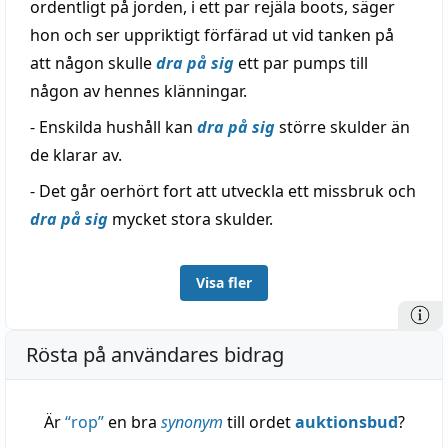
ordentligt på jorden, i ett par rejäla boots, säger
hon och ser uppriktigt förfärad ut vid tanken på
att någon skulle
dra på sig
ett par pumps till
någon av hennes klänningar.
- Enskilda hushåll kan
dra på sig
större skulder än
de klarar av.
- Det går oerhört fort att utveckla ett missbruk och
dra på sig
mycket stora skulder.
Visa fler
Rösta på användares bidrag
Är
“
rop
”
en bra
synonym
till ordet
auktionsbud
?