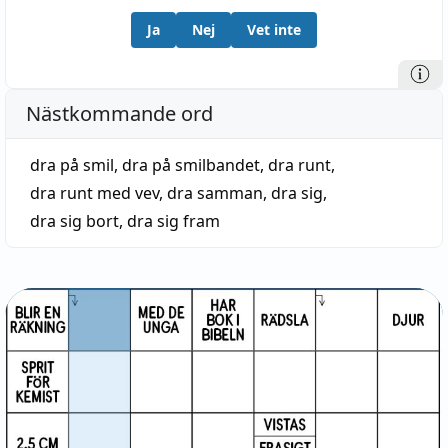
Ja
Nej
Vet inte
Nästkommande ord
dra på smil
,
dra på smilbandet
,
dra runt
,
dra runt med vev
,
dra samman
,
dra sig
,
dra sig bort
,
dra sig fram