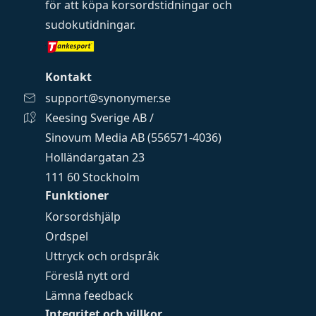
för att köpa
korsordstidningar
och
sudokutidningar
.
Kontakt
support@synonymer.se
Keesing Sverige AB /
Sinovum Media AB (556571-4036)
Holländargatan 23
111 60 Stockholm
Funktioner
Korsordshjälp
Ordspel
Uttryck och ordspråk
Föreslå nytt ord
Lämna feedback
Integritet och villkor