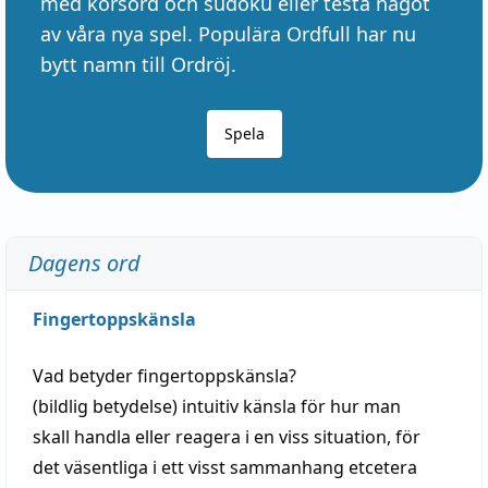
med korsord och sudoku eller testa något
av våra nya spel. Populära Ordfull har nu
bytt namn till Ordröj.
Spela
Dagens ord
Fingertoppskänsla
Vad betyder
fingertoppskänsla
?
(
bildlig
betydelse)
intuitiv
känsla
för hur man
skall
handla
eller
reagera
i en viss
situation
, för
det väsentliga i ett visst
sammanhang
etcetera