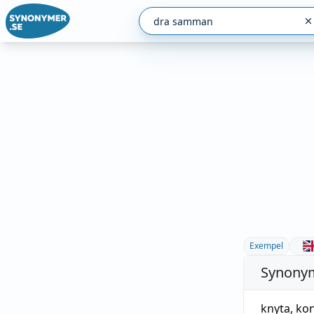
Exempel
Synonym
knyta
,
kon