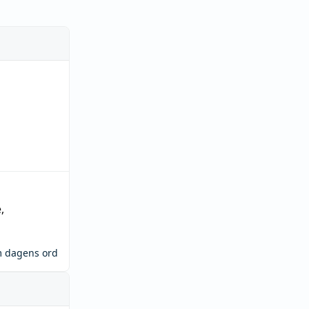
e
,
m dagens ord