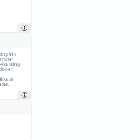
idrag från
 röster
vilka bidrag
rdboken.
licka på
edan.