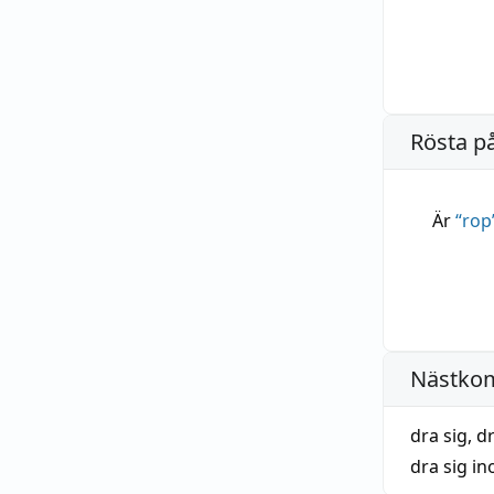
Rösta p
Är
“
rop
Nästko
dra sig
,
dr
dra sig in