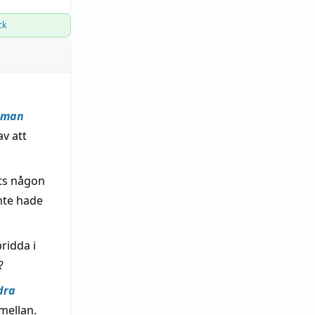
ck
mman
av att
its någon
nte hade
pridda i
?
dra
mellan.