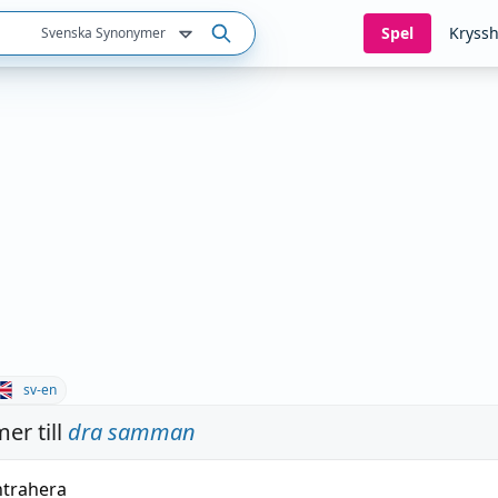
Spel
Kryssh
Svenska Synonymer
sv-en
er till
dra samman
trahera