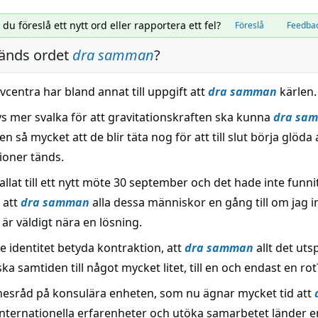
l du föreslå ett nytt ord eller rapportera ett fel?
Föreslå
Feedba
änds ordet
dra samman
?
centra har bland annat till uppgift att
dra samman
kärlen.
s mer svalka för att gravitationskraften ska kunna
dra sa
n så mycket att de blir täta nog för att till slut börja glöda 
ioner tänds.
kallat till ett nytt möte 30 september och det hade inte funn
 att
dra samman
alla dessa människor en gång till om jag i
i är väldigt nära en lösning.
 identitet betyda kontraktion, att
dra samman
allt det uts
ka samtiden till något mycket litet, till en och endast en rot
esråd på konsulära enheten, som nu ägnar mycket tid att
nternationella erfarenheter och utöka samarbetet länder e