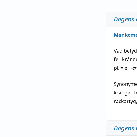
Dagens 
Mankem
Vad bety
fel
,
krång
pl. = el.
-er
Synonymer
krångel
,
f
rackartyg
Dagens 