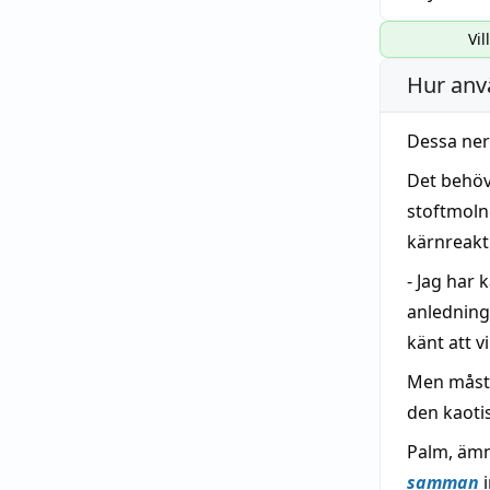
Vil
Hur anv
Dessa nerv
Det behöv
stoftmolne
kärnreakt
- Jag har 
anledning
känt att v
Men måste
den kaotis
Palm, ämn
samman
i