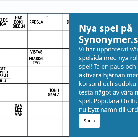
Nya spel på
Synonymer.s
Vi har uppdaterat vå
spelsida med nya rol
spel! Ta en paus och
aktivera hjärnan me
korsord och sudoku 
testa något av våra 
spel. Populära Ordful
nu bytt namn till Ord
Spela