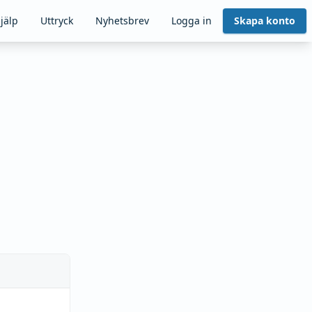
jälp
Uttryck
Nyhetsbrev
Logga in
Skapa konto