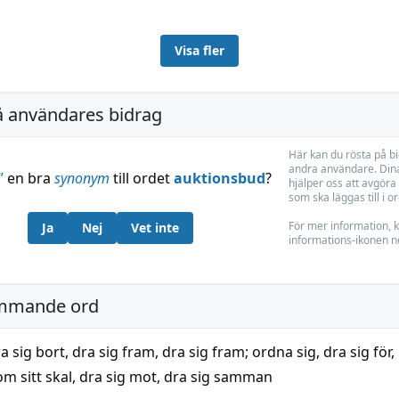
Visa fler
å användares bidrag
Här kan du rösta på b
andra användare. Dina
”
en bra
synonym
till ordet
auktionsbud
?
hjälper oss att avgöra 
som ska läggas till i o
För mer information, k
Ja
Nej
Vet inte
informations-ikonen n
mmande ord
a sig bort
,
dra sig fram
,
dra sig fram; ordna sig
,
dra sig för
,
om sitt skal
,
dra sig mot
,
dra sig samman