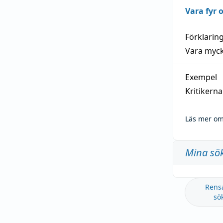
Vara fyr
Förklarin
Vara myck
Exempel
Kritikern
Läs mer om
Mina sö
Rens
sö