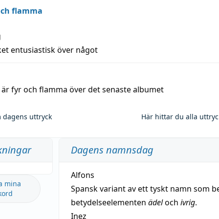
 och flamma
g
et entusiastisk över något
a är fyr och flamma över det senaste albumet
 dagens uttryck
Här hittar du alla uttry
kningar
Dagens namnsdag
Alfons
a mina
Spansk variant av ett tyskt namn som b
kord
betydelseelementen
ädel
och
ivrig
.
Inez