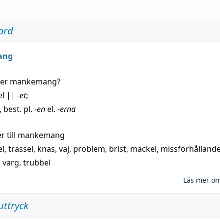
ord
ang
der
mankemang
?
el
||
-et
;
, best. pl.
-en
el.
-erna
 till
mankemang
el
,
trassel
,
knas
,
vaj
,
problem
,
brist
,
mackel
,
missförhålland
,
varg
,
trubbel
Läs mer o
uttryck