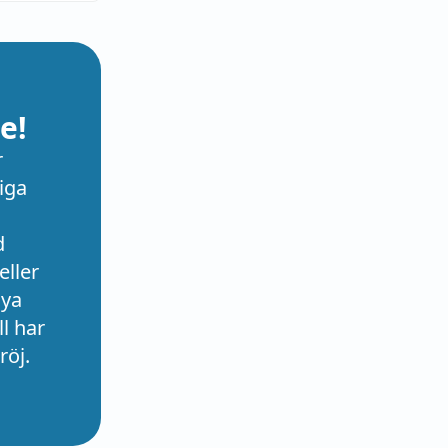
e!
r
iga
d
eller
nya
l har
röj.