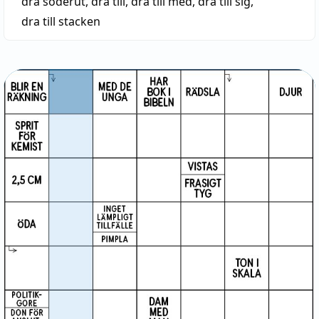
dra söderut
,
dra till
,
dra till med
,
dra till sig
,
dra till stacken