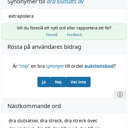
Synonymer till
dra slutsats av
extrapolera
Vill du föreslå ett nytt ord eller rapportera ett fel?
Föreslå
Feedback
Rösta på användares bidrag
Är
“
rop
”
en bra
synonym
till ordet
auktionsbud
?
Ja
Nej
Vet inte
Nästkommande ord
dra slutsatser
,
dra streck
,
dra streck över
,