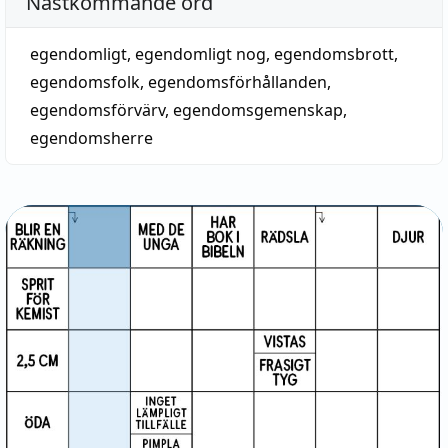
Nästkommande ord
egendomligt
,
egendomligt nog
,
egendomsbrott
,
egendomsfolk
,
egendomsförhållanden
,
egendomsförvärv
,
egendomsgemenskap
,
egendomsherre