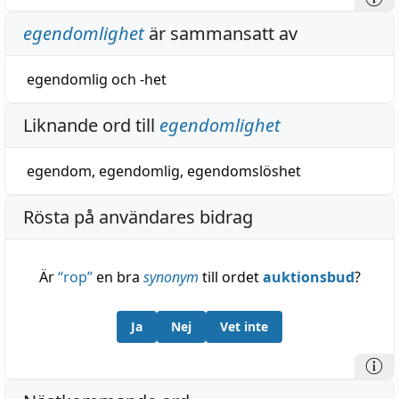
egendomlighet
är sammansatt av
egendomlig
och
-het
Liknande ord till
egendomlighet
egendom
,
egendomlig
,
egendomslöshet
Rösta på användares bidrag
Är
“
rop
”
en bra
synonym
till ordet
auktionsbud
?
Ja
Nej
Vet inte