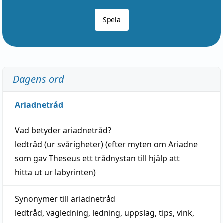
Spela
Dagens ord
Ariadnetråd
Vad betyder
ariadnetråd
?
ledtråd
(ur svårigheter) (efter myten om Ariadne
som gav Theseus ett trådnystan till
hjälp
att
hitta
ut ur labyrinten)
Synonymer till
ariadnetråd
ledtråd
,
vägledning
,
ledning
,
uppslag
,
tips
,
vink
,