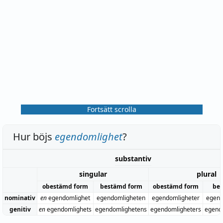
Fortsätt scrolla
Hur böjs
egendomlighet
?
substantiv
singular
plural
obestämd form
bestämd form
obestämd form
bes
nominativ
en
egendomlighet
egendomligheten
egendomligheter
egend
genitiv
en
egendomlighets
egendomlighetens
egendomligheters
egend