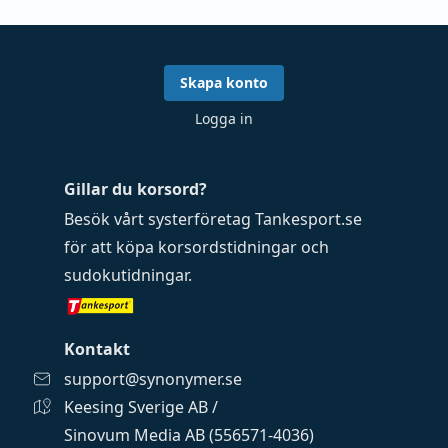
Skapa konto
Logga in
Gillar du korsord?
Besök vårt systerföretag
Tankesport.se
för att köpa
korsordstidningar
och
sudokutidningar
.
Kontakt
support@synonymer.se
Keesing Sverige AB /
Sinovum Media AB (556571-4036)