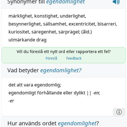
Synonymer till
egendomlighet
märklighet
,
konstighet
,
underlighet
,
besynnerlighet
,
sällsamhet
,
excentricitet
,
bisarreri
,
kuriositet
,
säregenhet
,
särprägel
; (åld.)
utmärkande drag
Vill du föreslå ett nytt ord eller rapportera ett fel?
Föreslå
Feedback
Vad betyder
egendomlighet
?
det att vara
egendomlig
;
egendomligt
förhållande
eller dylikt
||
-
en
;
-
er
Hur används ordet
egendomlighet
?