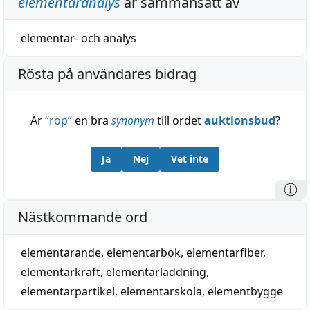
elementaranalys
är sammansatt av
elementar-
och
analys
Rösta på användares bidrag
Är
“
rop
”
en bra
synonym
till ordet
auktionsbud
?
Ja
Nej
Vet inte
Nästkommande ord
elementarande
,
elementarbok
,
elementarfiber
,
elementarkraft
,
elementarladdning
,
elementarpartikel
,
elementarskola
,
elementbygge