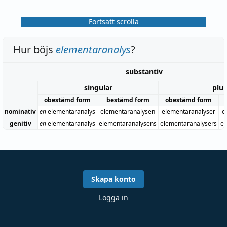
Fortsätt scrolla
Hur böjs
elementaranalys
?
substantiv
singular
plur
obestämd form
bestämd form
obestämd form
nominativ
en
elementaranalys
elementaranalysen
elementaranalyser
e
genitiv
en
elementaranalys
elementaranalysens
elementaranalysers
el
Skapa konto
Logga in