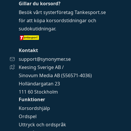
Gillar du korsord?
Besök vårt systerföretag
Tankesport.se
för att köpa
korsordstidningar
och
sudokutidningar
.
Kontakt
support@synonymer.se
Keesing Sverige AB /
Sinovum Media AB (556571-4036)
Holländargatan 23
111 60 Stockholm
Funktioner
Korsordshjälp
Ordspel
Uttryck och ordspråk