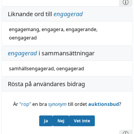
Liknande ord till
engagerad
engagemang
,
engagera
,
engagerande
,
oengagerad
engagerad
i sammansättningar
samhällsengagerad
,
oengagerad
Rösta på användares bidrag
Är
“
rop
”
en bra
synonym
till ordet
auktionsbud
?
Ja
Nej
Vet inte