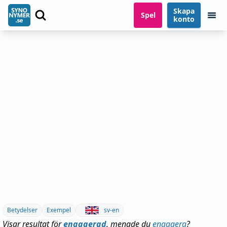
Skapa
Spel
konto
Betydelser
Exempel
sv-en
Visar resultat för
engagerad
, menade du
engagera
?