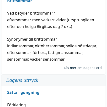
Brittsommar
Vad betyder
brittsommar
?
eftersommar
med
vackert
väder
(
ursprungligen
efter den heliga Birgittas
dag
7 okt.)
Synonymer till
brittsommar
indiansommar
,
oktobersommar
,
soliga höstdagar
,
eftersommar
,
förhöst
,
fattigmanssommar
,
sensommar
,
vacker sensommar
Läs mer om dagens ord
Dagens uttryck
Sätta i gungning
Förklaring