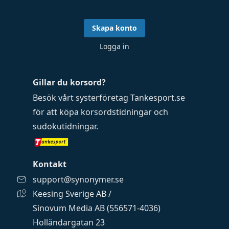
Skapa konto
Logga in
Gillar du korsord?
Besök vårt systerföretag
Tankesport.se
för att köpa
korsordstidningar
och
sudokutidningar
.
Kontakt
support@synonymer.se
Keesing Sverige AB /
Sinovum Media AB (556571-4036)
Holländargatan 23