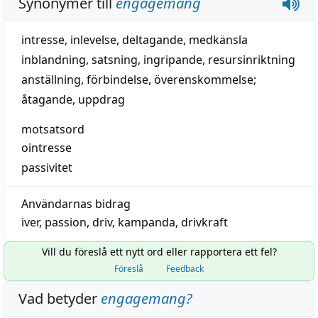
Synonymer till
engagemang
intresse
,
inlevelse
,
deltagande
,
medkänsla
inblandning
,
satsning
,
ingripande
, resursinriktning
anställning
,
förbindelse
,
överenskommelse
;
åtagande
,
uppdrag
motsatsord
ointresse
passivitet
Användarnas bidrag
iver
,
passion
,
driv
,
kampanda
,
drivkraft
Vill du föreslå ett nytt ord eller rapportera ett fel?
Föreslå
Feedback
Vad betyder
engagemang
?