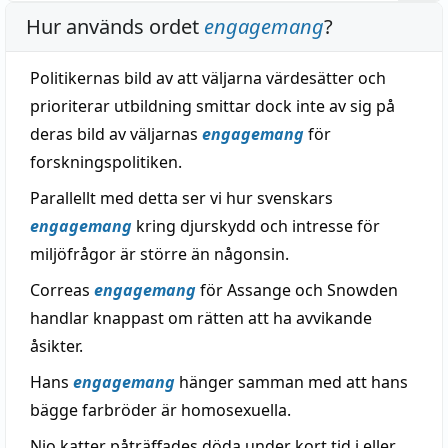
Hur används ordet
engagemang
?
Politikernas bild av att väljarna värdesätter och
prioriterar utbildning smittar dock inte av sig på
deras bild av väljarnas
engagemang
för
forskningspolitiken.
Parallellt med detta ser vi hur svenskars
engagemang
kring djurskydd och intresse för
miljöfrågor är större än någonsin.
Correas
engagemang
för Assange och Snowden
handlar knappast om rätten att ha avvikande
åsikter.
Hans
engagemang
hänger samman med att hans
bägge farbröder är homosexuella.
Nio katter påträffades döda under kort tid i eller