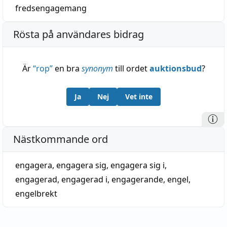
fredsengagemang
Rösta på användares bidrag
Är
“
rop
”
en bra
synonym
till ordet
auktionsbud
?
Ja
Nej
Vet inte
Nästkommande ord
engagera
,
engagera sig
,
engagera sig i
,
engagerad
,
engagerad i
,
engagerande
,
engel
,
engelbrekt