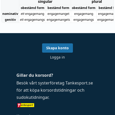
singular
plural
obestämd form
bestämd form
obestämd form
bestämd f
nominativ
ett
engagemang
engagemanget
engagemang
engageman
genitiv
ett
engagemangs
engagemangets
engagemangs
engageman
Skapa konto
Logga in
Gillar du korsord?
Besök vårt systerföretag
Tankesport.se
för att köpa
korsordstidningar
och
sudokutidningar
.