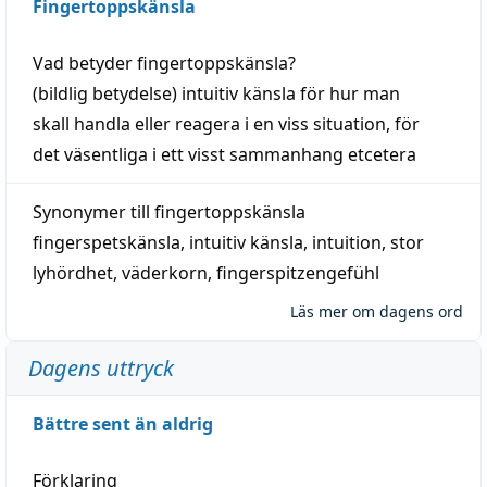
Fingertoppskänsla
Vad betyder
fingertoppskänsla
?
(
bildlig
betydelse)
intuitiv
känsla
för hur man
skall
handla
eller
reagera
i en viss
situation
, för
det väsentliga i ett visst
sammanhang
etcetera
Synonymer till
fingertoppskänsla
fingerspetskänsla
,
intuitiv känsla
,
intuition
,
stor
lyhördhet
,
väderkorn
,
fingerspitzengefühl
Läs mer om dagens ord
Dagens uttryck
Bättre sent än aldrig
Förklaring