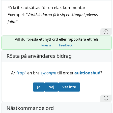
Få kritik; utsättas för en elak kommentar
Exempel:
"
Världsledarna fick sig en känga i påvens
jultal
"
Vill du föreslå ett nytt ord eller rapportera ett fel?
Föreslå
Feedback
Rösta på användares bidrag
Är
“
rop
”
en bra
synonym
till ordet
auktionsbud
?
Ja
Nej
Vet inte
Nästkommande ord