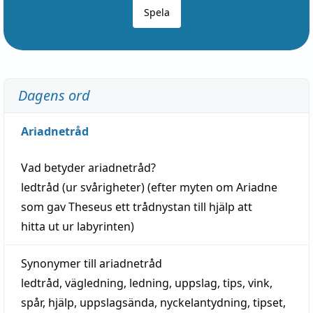
Spela
Dagens ord
Ariadnetråd
Vad betyder
ariadnetråd
?
ledtråd
(ur svårigheter) (efter myten om Ariadne
som gav Theseus ett trådnystan till
hjälp
att
hitta
ut ur labyrinten)
Synonymer till
ariadnetråd
ledtråd
,
vägledning
,
ledning
,
uppslag
,
tips
,
vink
,
spår
,
hjälp
,
uppslagsända
, nyckelantydning,
tipset
,