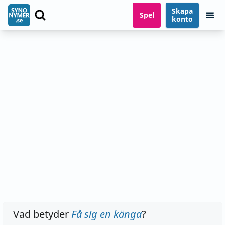
Skapa
Spel
konto
Vad betyder
Få sig en känga
?