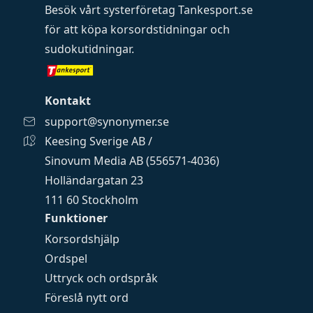
Besök vårt systerföretag
Tankesport.se
för att köpa
korsordstidningar
och
sudokutidningar
.
Kontakt
support@synonymer.se
Keesing Sverige AB /
Sinovum Media AB (556571-4036)
Holländargatan 23
111 60 Stockholm
Funktioner
Korsordshjälp
Ordspel
Uttryck och ordspråk
Föreslå nytt ord