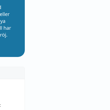
d
eller
nya
l har
röj.
t