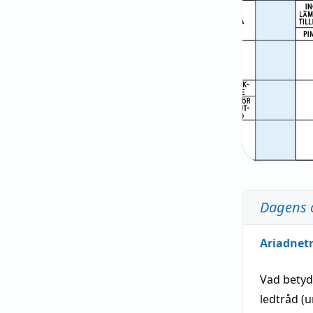
Dagens 
Ariadnet
Vad bety
ledtråd
(u