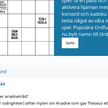
spel! Ta en paus och
aktivera hjärnan me
korsord och sudoku 
testa något av våra 
spel. Populära Ordful
nu bytt namn till Ord
Spela
ord
råd
der
ariadnetråd
?
r svårigheter) (efter myten om Ariadne som gav Theseus et