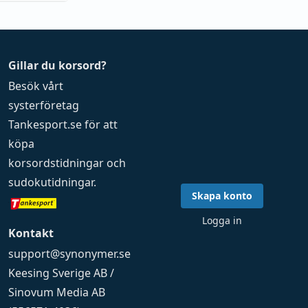
Gillar du korsord?
Besök vårt
systerföretag
Tankesport.se
för att
köpa
korsordstidningar
och
sudokutidningar
.
Skapa konto
Logga in
Kontakt
support@synonymer.se
Keesing Sverige AB /
Sinovum Media AB