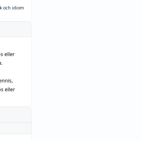
ck och idiom
s eller
n
.
nnis,
 eller