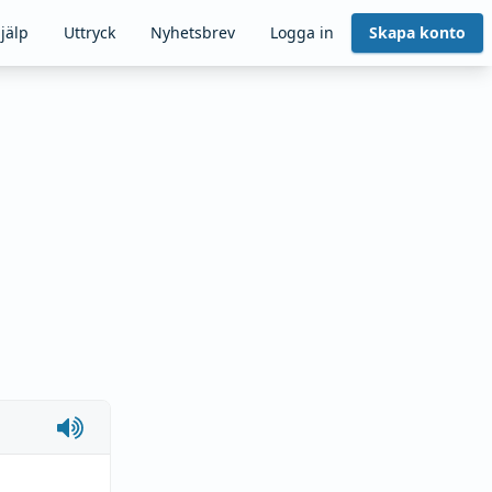
jälp
Uttryck
Nyhetsbrev
Logga in
Skapa konto