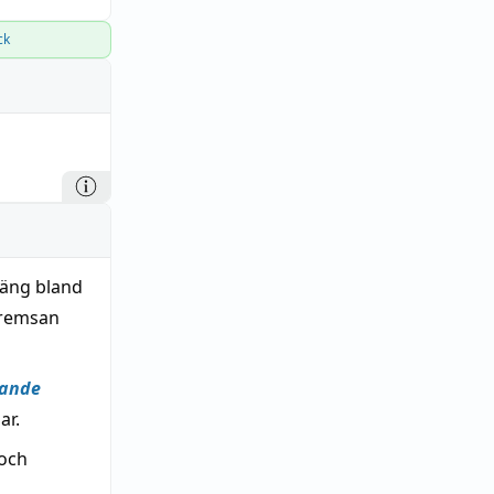
ck
sväng bland
tremsan
gande
ar.
 och