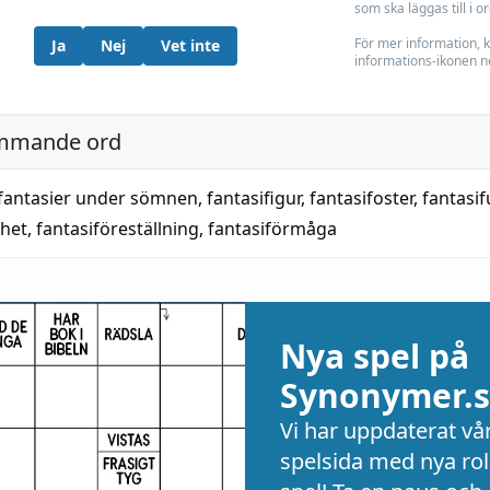
som ska läggas till i o
För mer information, k
Ja
Nej
Vet inte
informations-ikonen n
mmande ord
fantasier under sömnen
,
fantasifigur
,
fantasifoster
,
fantasif
lhet
,
fantasiföreställning
,
fantasiförmåga
Nya spel på
Synonymer.s
Vi har uppdaterat vå
spelsida med nya rol