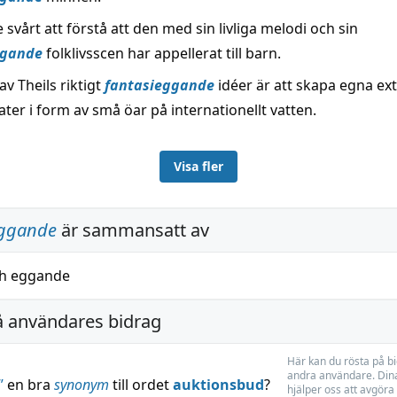
e svårt att förstå att den med sin livliga melodi och sin
ggande
folklivsscen har appellerat till barn.
v Theils riktigt
fantasieggande
idéer är att skapa egna ex
tater i form av små öar på internationellt vatten.
Visa fler
eggande
är sammansatt av
h
eggande
å användares bidrag
Här kan du rösta på b
andra användare. Dina
”
en bra
synonym
till ordet
auktionsbud
?
hjälper oss att avgöra 