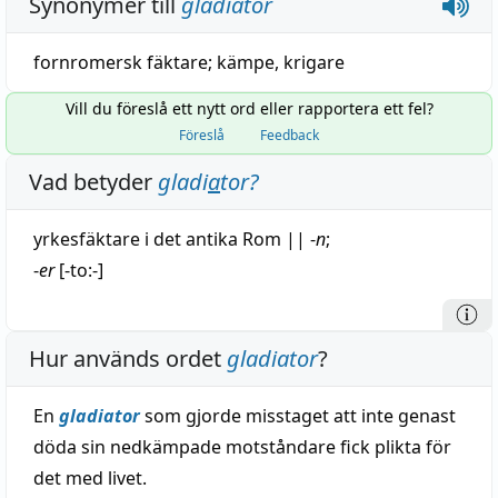
Synonymer till
gladiator
fornromersk fäktare
;
kämpe
,
krigare
Vill du föreslå ett nytt ord eller rapportera ett fel?
Föreslå
Feedback
Vad betyder
gladi
a
tor
?
yrkesfäktare i det antika Rom
||
-
n
;
-
er
[-to:-]
Hur används ordet
gladiator
?
En
gladiator
som gjorde misstaget att inte genast
döda sin nedkämpade motståndare fick plikta för
det med livet.