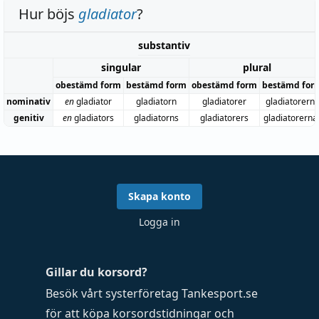
Hur böjs
gladiator
?
substantiv
singular
plural
obestämd form
bestämd form
obestämd form
bestämd for
nominativ
en
gladiator
gladiatorn
gladiatorer
gladiatorern
genitiv
en
gladiators
gladiatorns
gladiatorers
gladiatorerna
Skapa konto
Logga in
Gillar du korsord?
Besök vårt systerföretag
Tankesport.se
för att köpa
korsordstidningar
och