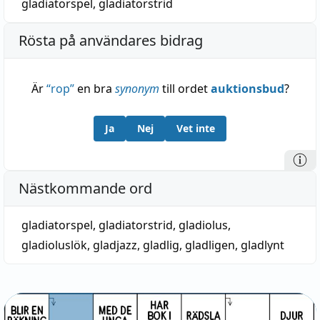
gladiatorspel
,
gladiatorstrid
Rösta på användares bidrag
Är
“
rop
”
en bra
synonym
till ordet
auktionsbud
?
Ja
Nej
Vet inte
Nästkommande ord
gladiatorspel
,
gladiatorstrid
,
gladiolus
,
gladioluslök
,
gladjazz
,
gladlig
,
gladligen
,
gladlynt