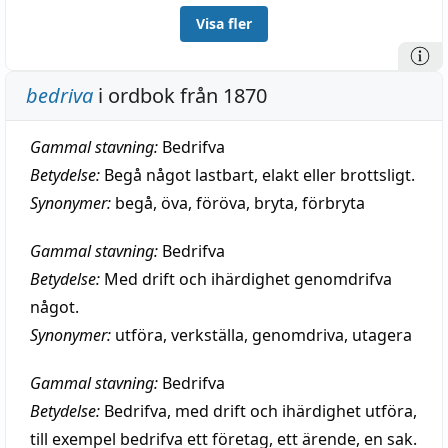
Visa fler
bedriva
i ordbok från 1870
Gammal stavning:
Bedrifva
Betydelse:
Begå något lastbart, elakt eller brottsligt.
Synonymer:
begå
,
öva
,
föröva
,
bryta
,
förbryta
Gammal stavning:
Bedrifva
Betydelse:
Med drift och ihärdighet genomdrifva
något.
Synonymer:
utföra
,
verkställa
,
genomdriva
,
utagera
Gammal stavning:
Bedrifva
Betydelse:
Bedrifva, med drift och ihärdighet utföra,
till exempel bedrifva ett företag, ett ärende, en sak.