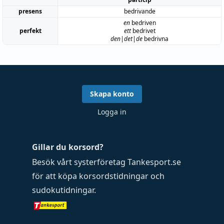
presens
bedrivande
en
bedriven
perfekt
ett
bedrivet
den|det|de
bedrivna
Skapa konto
Logga in
Gillar du korsord?
Besök vårt systerföretag
Tankesport.se
för att köpa
korsordstidningar
och
sudokutidningar
.