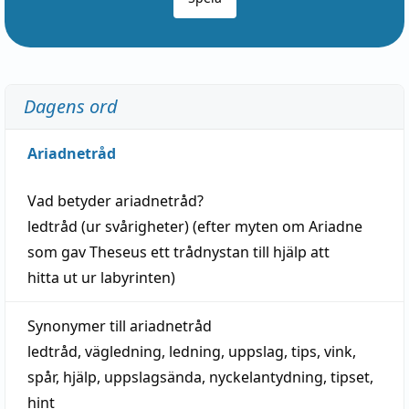
Dagens ord
Ariadnetråd
Vad betyder
ariadnetråd
?
ledtråd
(ur svårigheter) (efter myten om Ariadne
som gav Theseus ett trådnystan till
hjälp
att
hitta
ut ur labyrinten)
Synonymer till
ariadnetråd
ledtråd
,
vägledning
,
ledning
,
uppslag
,
tips
,
vink
,
spår
,
hjälp
,
uppslagsända
, nyckelantydning,
tipset
,
hint