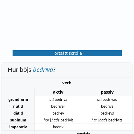
Fortsätt scrolla
Hur böjs
bedriva
?
verb
aktiv
passiv
grundform
att
bedriva
att
bedrivas
nutid
bedriver
bedrivs
dåtid
bedrev
bedrevs
supinum
har|hade
bedrivit
har|hade
bedrivits
imperativ
bedriv
particip