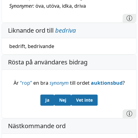
Synonymer:
öva
,
utöva
,
idka
,
driva
Liknande ord till
bedriva
bedrift
,
bedrivande
Rösta på användares bidrag
Är
“
rop
”
en bra
synonym
till ordet
auktionsbud
?
Ja
Nej
Vet inte
Nästkommande ord