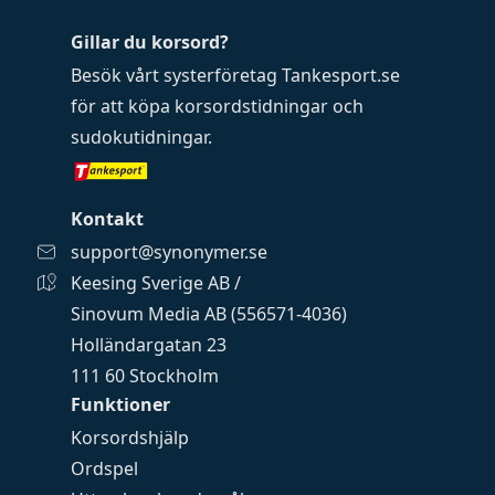
Gillar du korsord?
Besök vårt systerföretag
Tankesport.se
för att köpa
korsordstidningar
och
sudokutidningar
.
Kontakt
support@synonymer.se
Keesing Sverige AB /
Sinovum Media AB (556571-4036)
Holländargatan 23
111 60 Stockholm
Funktioner
Korsordshjälp
Ordspel