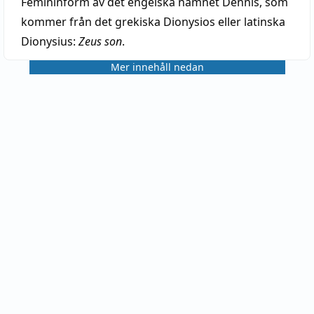
Femininform av det engelska namnet Dennis, som
kommer från det grekiska Dionysios eller latinska
Dionysius:
Zeus son
.
Mer innehåll nedan