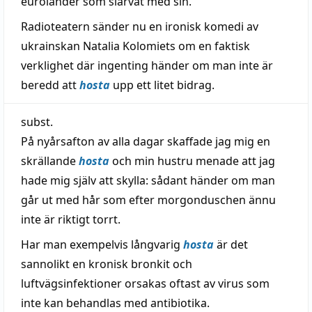
euroländer som slarvat med sin.
Radioteatern sänder nu en ironisk komedi av
ukrainskan Natalia Kolomiets om en faktisk
verklighet där ingenting händer om man inte är
beredd att
hosta
upp ett litet bidrag.
subst.
På nyårsafton av alla dagar skaffade jag mig en
skrällande
hosta
och min hustru menade att jag
hade mig själv att skylla: sådant händer om man
går ut med hår som efter morgonduschen ännu
inte är riktigt torrt.
Har man exempelvis långvarig
hosta
är det
sannolikt en kronisk bronkit och
luftvägsinfektioner orsakas oftast av virus som
inte kan behandlas med antibiotika.