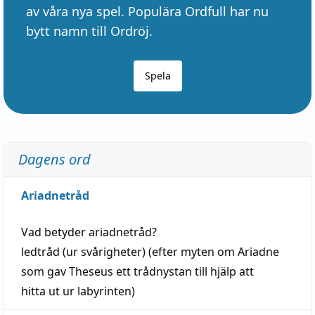
av våra nya spel. Populära Ordfull har nu
bytt namn till Ordröj.
Spela
Dagens ord
Ariadnetråd
Vad betyder
ariadnetråd
?
ledtråd
(ur svårigheter) (efter myten om Ariadne
som gav Theseus ett trådnystan till
hjälp
att
hitta
ut ur labyrinten)