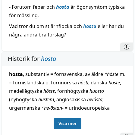
- Förutom feber och
hosta
är ögonsymtom typiska
för mässling.
Vad tror du om stjärnflocka och
hosta
eller har du
några andra bra förslag?
Historik för
hosta
hosta
, substantiv = fornsvenska, av äldre
*hōste
m.
= fornisländska o. fornnorska
hósti
, danska
hoste
,
medellågtyska
hôste
, fornhögtyska
huosto
(nyhögtyska
husten
), anglosaxiska
hwósta
;
urgermanska
*hwōstan-
= urindoeuropeiska
*kᵘ̯āsten-
,
t-
avledn. till urindoeuropeiska
kᵘ̯as-
,
Visa mer
hosta, i sanskrit
kāsatē
verb, fornslaviska
kašĭlĭ
m.,
litauiska
kósėti
verb, och så vidare — Med avseende