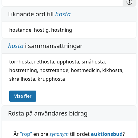
på bildn. jämför klåda. — Härtill: verbet hosta =
Liknande ord till
hosta
fornsvenska, allm. urgermanska (ej i got.).
hostande
,
hostig
,
hostning
hosta
i sammansättningar
torrhosta
,
rethosta
,
upphosta
,
småhosta
,
hostretning
,
hostretande
,
hostmedicin
,
kikhosta
,
skrällhosta
,
krupphosta
Visa fler
Rösta på användares bidrag
Är
“
rop
”
en bra
synonym
till ordet
auktionsbud
?