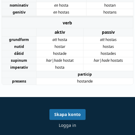
nominativ
en
hosta
hostan
genitiv
en
hostas
hostans
verb
aktiv
passiv
grundform
att
hosta
att
hostas
nutid
hostar
hostas
dåtid
hostade
hostades
supinum
har|hade
hostat
har|hade
hostats
imperativ
hosta
particip
presens
hostande
Skapa konto
Logga in