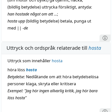
(om
motor
och dylikt) gå ojämnt,
hacka
;
(
bildlig
betydelse)
uttrycka
försiktigt
,
antyda
:
han hostade något om att ...
;
hosta upp
(
bildlig
betydelse)
betala
,
punga
ut
med
||
-
de
Uttryck och ordspråk relaterade till
hosta
Uttryck som innehåller
hosta
höra löss
hosta
Betydelse:
Nedlåtande om att höra betydelselösa
personer klaga, skryta eller kritisera
Exempel: "Jag hör ingen allvarlig kritik, jag hör bara
löss hosta"