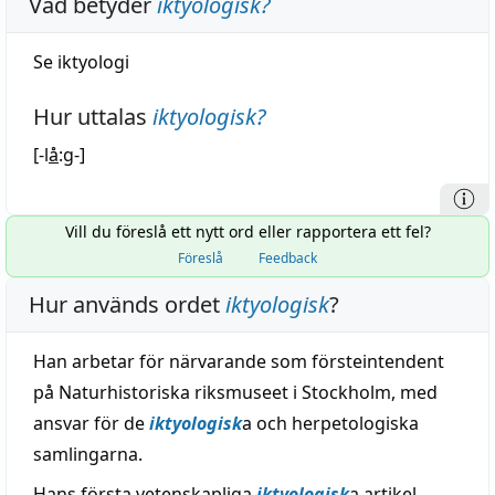
Vad betyder
iktyologisk
?
Se
iktyologi
Hur uttalas
iktyologisk
?
[-l
å
:g-]
Vill du föreslå ett nytt ord eller rapportera ett fel?
Föreslå
Feedback
Hur används ordet
iktyologisk
?
Han arbetar för närvarande som försteintendent
på Naturhistoriska riksmuseet i Stockholm, med
ansvar för de
iktyologisk
a och herpetologiska
samlingarna.
Hans första vetenskapliga
iktyologisk
a artikel,