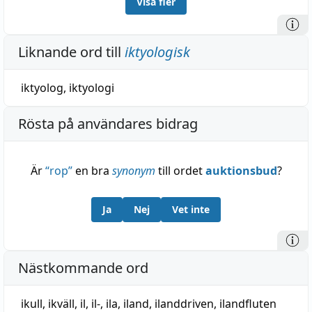
Visa fler
Liknande ord till
iktyologisk
iktyolog
,
iktyologi
Rösta på användares bidrag
Är
“
rop
”
en bra
synonym
till ordet
auktionsbud
?
Ja
Nej
Vet inte
Nästkommande ord
ikull
,
ikväll
,
il
,
il-
,
ila
,
iland
,
ilanddriven
,
ilandfluten