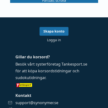
Fortsätt scrolla
Skapa konto
Logga in
Gillar du korsord?
Besök vårt systerföretag
Tankesport.se
för att köpa
korsordstidningar
och
sudokutidningar
.
Kontakt
support@synonymer.se