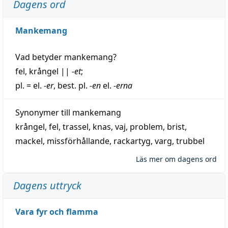
Dagens ord
Mankemang
Vad betyder
mankemang
?
fel
,
krångel
||
-et
;
pl. = el.
-er
, best. pl.
-en
el.
-erna
Synonymer till
mankemang
krångel
,
fel
,
trassel
,
knas
,
vaj
,
problem
,
brist
,
mackel
,
missförhållande
,
rackartyg
,
varg
,
trubbel
Läs mer om dagens ord
Dagens uttryck
Vara fyr och flamma