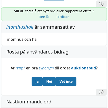
Vill du föreslå ett nytt ord eller rapportera ett fel?
Föreslå
Feedback
inomhushall
är sammansatt av
inomhus
och
hall
Rösta på användares bidrag
Är
“
rop
”
en bra
synonym
till ordet
auktionsbud
?
Ja
Nej
Vet inte
Nästkommande ord