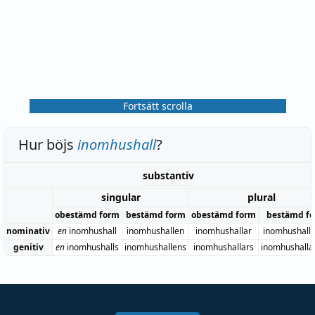
Fortsätt scrolla
Hur böjs
inomhushall
?
substantiv
singular
plural
obestämd form
bestämd form
obestämd form
bestämd f
nominativ
en
inomhushall
inomhushallen
inomhushallar
inomhushall
genitiv
en
inomhushalls
inomhushallens
inomhushallars
inomhushalla