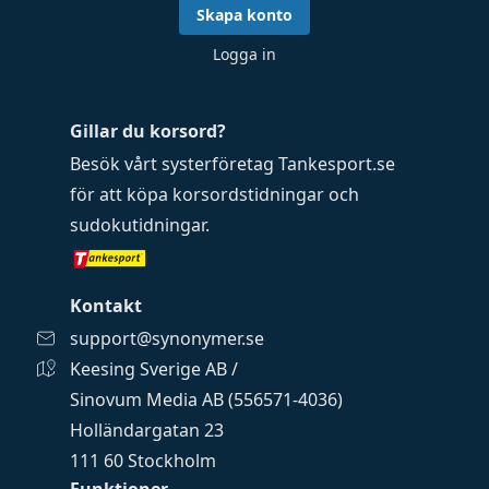
Skapa konto
Logga in
Gillar du korsord?
Besök vårt systerföretag
Tankesport.se
för att köpa
korsordstidningar
och
sudokutidningar
.
Kontakt
support@synonymer.se
Keesing Sverige AB /
Sinovum Media AB (556571-4036)
Holländargatan 23
111 60 Stockholm