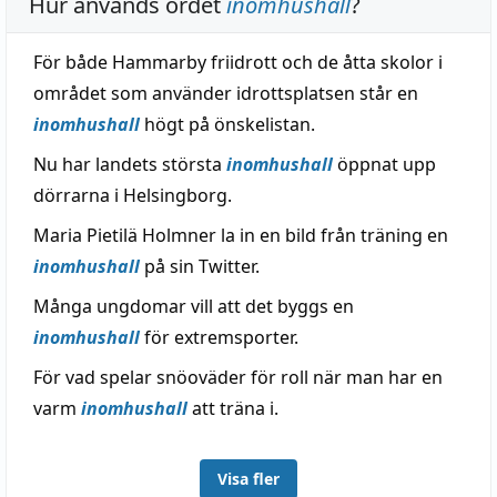
Hur används ordet
inomhushall
?
För både Hammarby friidrott och de åtta skolor i
området som använder idrottsplatsen står en
inomhushall
högt på önskelistan.
Nu har landets största
inomhushall
öppnat upp
dörrarna i Helsingborg.
Maria Pietilä Holmner la in en bild från träning en
inomhushall
på sin Twitter.
Många ungdomar vill att det byggs en
inomhushall
för extremsporter.
För vad spelar snöoväder för roll när man har en
varm
inomhushall
att träna i.
Visa fler