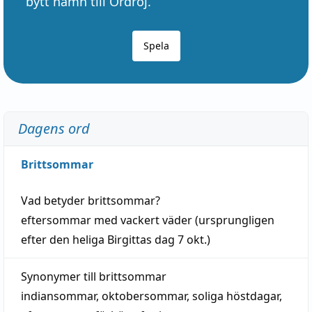
bytt namn till Ordröj.
Spela
Dagens ord
Brittsommar
Vad betyder
brittsommar
?
eftersommar
med
vackert
väder
(
ursprungligen
efter den heliga Birgittas
dag
7 okt.)
Synonymer till
brittsommar
indiansommar
,
oktobersommar
,
soliga höstdagar
,