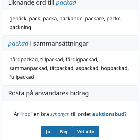
Liknande ord till
packad
gepäck
,
pack
,
packa
,
packande
,
packare
,
packe
,
packning
packad
i sammansättningar
hårdpackad
,
tillpackad
,
färdigpackad
,
sammanpackad
,
tätpackad
,
aspackad
,
hoppackad
,
fullpackad
Rösta på användares bidrag
Är
“
rop
”
en bra
synonym
till ordet
auktionsbud
?
Ja
Nej
Vet inte