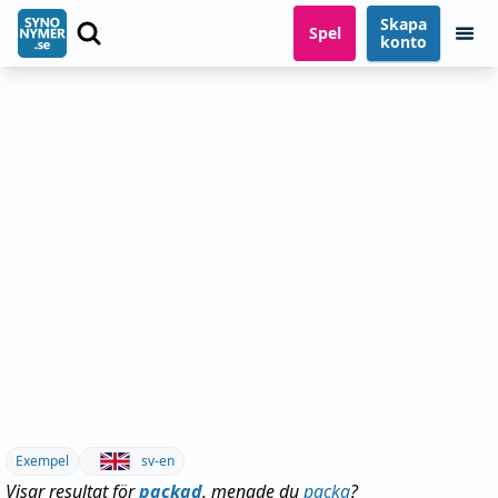
Skapa
Spel
konto
Exempel
sv-en
Visar resultat för
packad
, menade du
packa
?