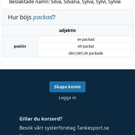
Besläktade namn:
Silva, Silvana, Sylva, Sylvi, Sylvie
Hur böjs
packad
?
adjektiv
en
packad
positiv
ett
packat
den|det|de
packade
Skapa konto
Logga in
Gillar du korsord?
Besök vårt systerföretag
Tankesport.se