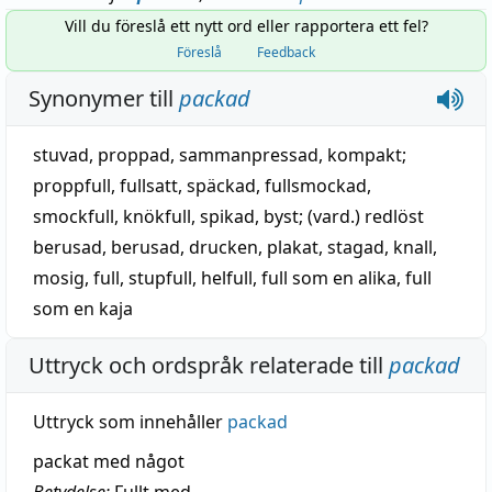
Vill du föreslå ett nytt ord eller rapportera ett fel?
Föreslå
Feedback
Synonymer till
packad
stuvad,
proppad
,
sammanpressad
,
kompakt
;
proppfull
,
fullsatt
,
späckad
,
fullsmockad
,
smockfull
,
knökfull
,
spikad
,
byst
; (vard.)
redlöst
berusad
,
berusad
,
drucken
,
plakat
,
stagad
,
knall
,
mosig
,
full
,
stupfull
, helfull,
full som en alika
,
full
som en kaja
Uttryck och ordspråk relaterade till
packad
Uttryck som innehåller
packad
packat med något