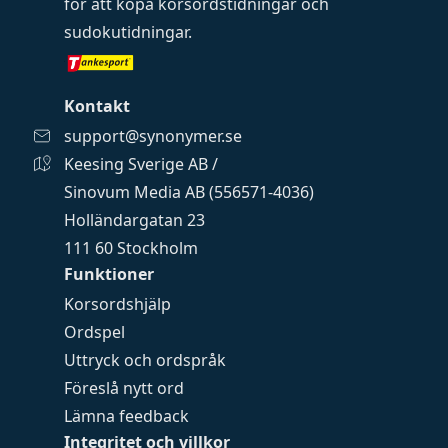
för att köpa
korsordstidningar
och
sudokutidningar
.
Kontakt
support@synonymer.se
Keesing Sverige AB /
Sinovum Media AB (556571-4036)
Holländargatan 23
111 60 Stockholm
Funktioner
Korsordshjälp
Ordspel
Uttryck och ordspråk
Föreslå nytt ord
Lämna feedback
Integritet och villkor