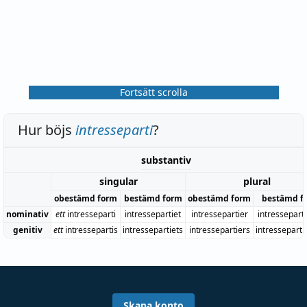
Fortsätt scrolla
Hur böjs
intresseparti
?
substantiv
singular
plural
obestämd form
bestämd form
obestämd form
bestämd f
nominativ
ett
intresseparti
intressepartiet
intressepartier
intressepart
genitiv
ett
intressepartis
intressepartiets
intressepartiers
intresseparti
Skapa konto