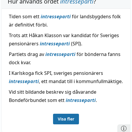
Hur används ordet
intresseparti
?
Tiden som ett
intresseparti
för landsbygdens folk
är definitivt förbi.
Trots att Håkan Klasson var kandidat för Sveriges
pensionärers
intresseparti
(SPI).
Partiets drag av
intresseparti
för bönderna fanns
dock kvar.
I Karlskoga fick SPI, sveriges pensionärers
intresseparti
, ett mandat till i kommunfullmäktige.
Vid sitt bildande beskrev sig dåvarande
Bondeförbundet som ett
intresseparti
.
Visa fler