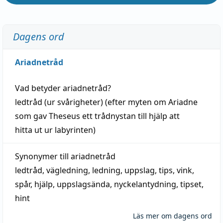
Dagens ord
Ariadnetråd
Vad betyder
ariadnetråd
?
ledtråd
(ur svårigheter) (efter myten om Ariadne
som gav Theseus ett trådnystan till
hjälp
att
hitta
ut ur labyrinten)
Synonymer till
ariadnetråd
ledtråd
,
vägledning
,
ledning
,
uppslag
,
tips
,
vink
,
spår
,
hjälp
,
uppslagsända
, nyckelantydning,
tipset
,
hint
Läs mer om dagens ord