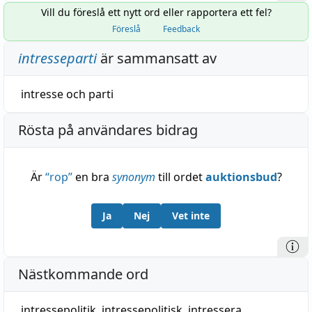
Vill du föreslå ett nytt ord eller rapportera ett fel?
Föreslå
Feedback
intresseparti
är sammansatt av
intresse
och
parti
Rösta på användares bidrag
Är
“
rop
”
en bra
synonym
till ordet
auktionsbud
?
Ja
Nej
Vet inte
Nästkommande ord
intressepolitik
,
intressepolitisk
,
intressera
,