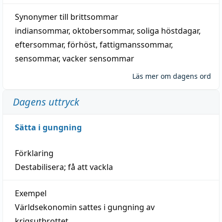
Synonymer till
brittsommar
indiansommar
,
oktobersommar
,
soliga höstdagar
,
eftersommar
,
förhöst
,
fattigmanssommar
,
sensommar
,
vacker sensommar
Läs mer om dagens ord
Dagens uttryck
Sätta i gungning
Förklaring
Destabilisera; få att vackla
Exempel
Världsekonomin sattes i gungning av
krigsutbrottet