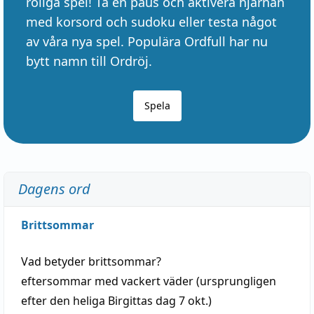
roliga spel! Ta en paus och aktivera hjärnan
med korsord och sudoku eller testa något
av våra nya spel. Populära Ordfull har nu
bytt namn till Ordröj.
Spela
Dagens ord
Brittsommar
Vad betyder
brittsommar
?
eftersommar
med
vackert
väder
(
ursprungligen
efter den heliga Birgittas
dag
7 okt.)