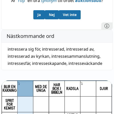
Är
“
rop
”
en bra
synonym
till ordet
auktionsbud
?
Ja
Nej
Vet inte
Nästkommande ord
intressera sig för
,
intresserad
,
intresserad av
,
intresserad av kyrkan
,
intressesammanslutning
,
intressesfär
,
intresseskapande
,
intresseväckande