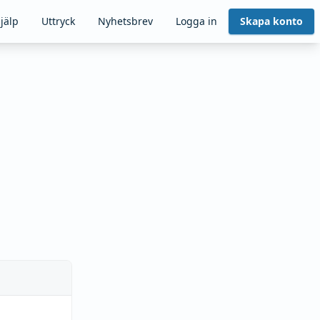
jälp
Uttryck
Nyhetsbrev
Logga in
Skapa konto