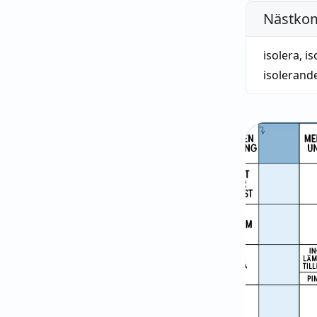
Nästko
isolera
,
is
isolerand