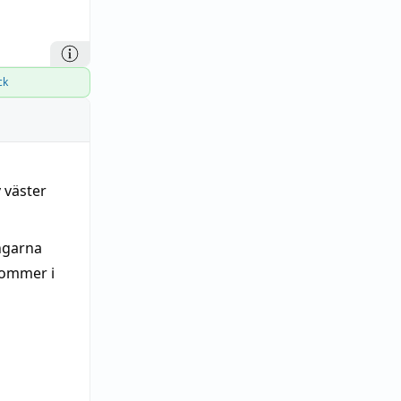
ck
 väster
ingarna
kommer i