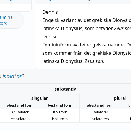
Dennis
a mina
Engelsk variant av det grekiska Dionysio
kord
latinska Dionysius, som betyder
Zeus so
Denise
Femininform av det engelska namnet De
som kommer från det grekiska Dionysios
latinska Dionysius:
Zeus son
.
s
isolator
?
substantiv
singular
plural
obestämd form
bestämd form
obestämd form
b
en
isolator
isolatorn
isolatorer
en
isolators
isolatorns
isolatorers