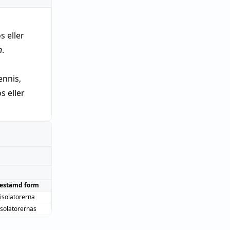
s eller
n
.
nnis,
 eller
estämd form
isolatorerna
isolatorernas