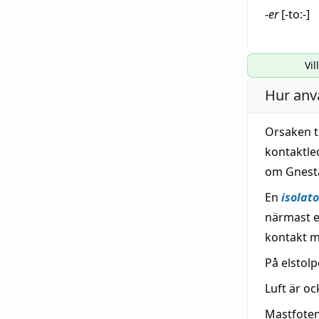
-
er
[-to:-]
Vil
Hur anv
Orsaken ti
kontaktled
om Gnest
En
isolato
närmast e
kontakt m
På elstolp
Luft är o
Mastfote