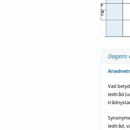
Dagens 
Ariadnet
Vad bety
ledtråd
(u
trådnystan
Synonymer
ledtråd
,
v