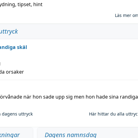
ydning,
tipset
,
hint
Läs mer o
uttryck
andiga skäl
g
lda orsaker
 förvånade när hon sade upp sig men hon hade sina randiga
 dagens uttryck
Här hittar du alla uttry
kningar
Dagens namnsdag