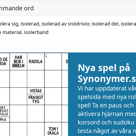
mmande ord
olera sig
,
isolerad
,
isolerad av snödrivor
,
isolerad del
,
isoler
e material
,
isolerband
Nya spel på
Synonymer.s
Vi har uppdaterat vå
spelsida med nya rol
spel! Ta en paus och
aktivera hjärnan me
korsord och sudoku 
testa något av våra 