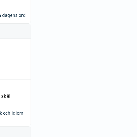
m dagens ord
 skäl
ck och idiom