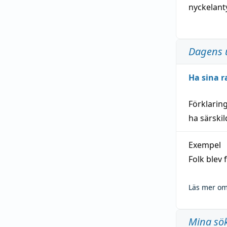
nyckelant
Dagens 
Ha sina r
Förklarin
ha särski
Exempel
Folk blev
Läs mer om
Mina sö