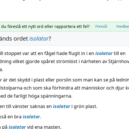
l du föreslå ett nytt ord eller rapportera ett fel?
Föreslå
Feedba
änds ordet
isolator
?
ll stoppet var att en fågel hade flugit in i en
isolator
till en
ning vilket gjorde spåret strömlöst i närheten av Stjärnhov
a.
r
är det skydd i plast eller porslin som man kan se på ledn
lstolparna och som ska förhindra att människor och djur 
ed de farligt höga spänningarna.
en till vänster saknas en
isolator
i grön plast.
ckså en bra
isolator
.
n på
isolator
vid ena masten.