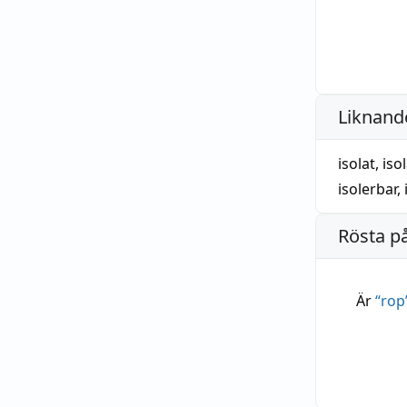
Liknande
isolat
,
iso
isolerbar
,
Rösta p
Är
“
rop