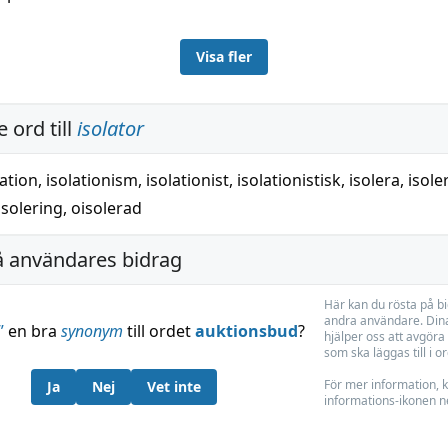
Visa fler
 ord till
isolator
lation
,
isolationism
,
isolationist
,
isolationistisk
,
isolera
,
isole
isolering
,
oisolerad
å användares bidrag
Här kan du rösta på b
andra användare. Dina
”
en bra
synonym
till ordet
auktionsbud
?
hjälper oss att avgöra 
som ska läggas till i o
För mer information, k
Ja
Nej
Vet inte
informations-ikonen n