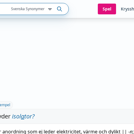
Spel
Kryssh
Svenska Synonymer
empel
yder
isol
a
tor
?
r
anordning
som
ej
leder
elektricitet
,
värme
och dylikt
||
-
n
;