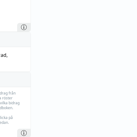
rad
,
idrag från
 röster
vilka bidrag
rdboken.
licka på
edan.