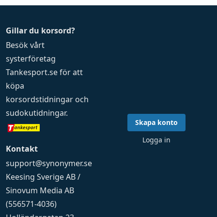
Gillar du korsord?
Besök vårt
systerföretag
Tankesport.se
för att
köpa
korsordstidningar
och
sudokutidningar
.
Skapa konto
Logga in
Kontakt
support@synonymer.se
Keesing Sverige AB /
Sinovum Media AB
(556571-4036)