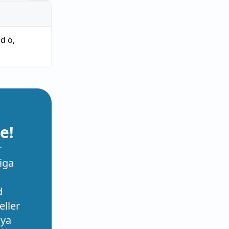
ad ö
,
e!
r
iga
d
eller
nya