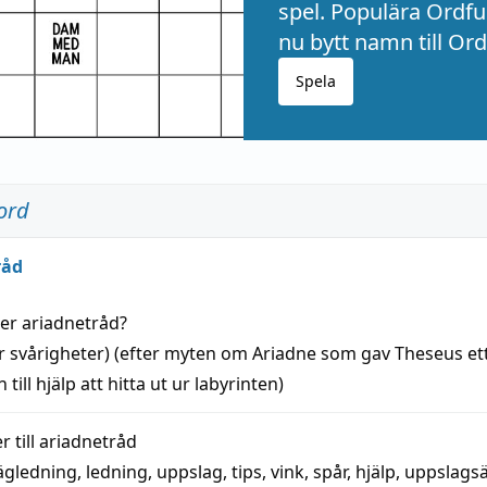
spel. Populära Ordful
nu bytt namn till Ord
Spela
ord
råd
der
ariadnetråd
?
r svårigheter) (efter myten om Ariadne som gav Theseus et
 till
hjälp
att
hitta
ut ur labyrinten)
 till
ariadnetråd
ägledning
,
ledning
,
uppslag
,
tips
,
vink
,
spår
,
hjälp
,
uppslags