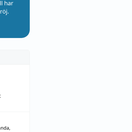
l har
röj.
t
ända
,