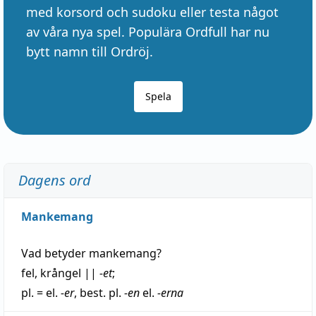
med korsord och sudoku eller testa något
av våra nya spel. Populära Ordfull har nu
bytt namn till Ordröj.
Spela
Dagens ord
Mankemang
Vad betyder
mankemang
?
fel
,
krångel
||
-et
;
pl. = el.
-er
, best. pl.
-en
el.
-erna