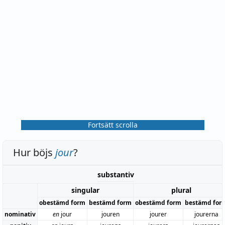
Fortsätt scrolla
Hur böjs
jour
?
substantiv
singular
plural
obestämd form
bestämd form
obestämd form
bestämd for
nominativ
en
jour
jouren
jourer
jourerna