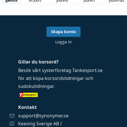
genitiv
en
jours
jourens
jourers
jourernas
Skapa konto
Logga in
Gillar du korsord?
Besök vårt systerföretag
Tankesport.se
för att köpa
korsordstidningar
och
sudokutidningar
.
Kontakt
support@synonymer.se
Keesing Sverige AB /