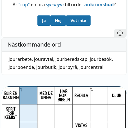
Är
“
rop
”
en bra
synonym
till ordet
auktionsbud
?
Ja
Nej
Vet inte
Nästkommande ord
jourarbete
,
jouravtal
,
jourberedskap
,
jourbesök
,
jourboende
,
jourbutik
,
jourbyrå
,
jourcentral