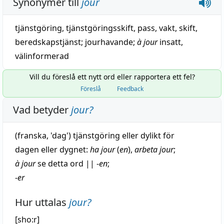
Synonymer till
jour
tjänstgöring
,
tjänstgöringsskift
,
pass
,
vakt
,
skift
,
beredskapstjänst
;
jourhavande
;
à jour
insatt
,
välinformerad
Vill du föreslå ett nytt ord eller rapportera ett fel?
Föreslå
Feedback
Vad betyder
jour
?
(
franska
, '
dag
')
tjänstgöring
eller dylikt för
dagen eller dygnet:
ha jour
(
en
),
arbeta
jour
;
à jour
se detta ord
||
-
en
;
-
er
Hur uttalas
jour
?
[sho:r]