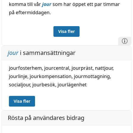
komma till vår
jour
som har öppet ett par timmar
på eftermiddagen.
Visa fler
jour
i sammansättningar
jourfosterhem
,
jourcentral
,
jourpräst
,
nattjour
,
jourlinje
,
jourkompensation
,
jourmottagning
,
socialjour
,
jourbesök
,
jourlägenhet
Visa fler
Rösta på användares bidrag