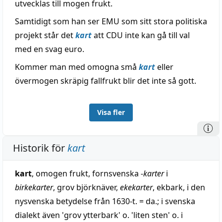
utvecklas till mogen frukt.
Samtidigt som han ser EMU som sitt stora politiska
projekt står det
kart
att CDU inte kan gå till val
med en svag euro.
Kommer man med omogna små
kart
eller
övermogen skräpig fallfrukt blir det inte så gott.
Visa fler
Historik för
kart
kart
, omogen frukt, fornsvenska
-karter
i
birkekarter
, grov björknäver,
ekekarter
, ekbark, i den
nysvenska betydelse från 1630-t. = da.; i svenska
dialekt även 'grov ytterbark' o. 'liten sten' o. i