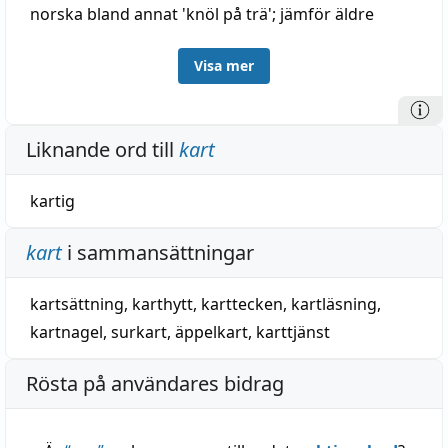
norska bland annat 'knöl på trä'; jämför äldre
nysvenska
karta
, bekläda med grov bark; besläktat
Visa mer
med norska
kort
, knöl på trä, omogen frukt',
kanske jämte fornisländska o. fornnorska tilln.
kortr
egentligen
n-
stam liksom bark, katt (E. H. Lind
Liknande ord till
kart
Ark 36: 318); möjligen egentligen 'något ojämnt,
hopskrumpet', jämför norska dialekt
karra
o.
kartig
svenska dialekt
korra sej
, skrumpna; dock osäkert;
jämför körtel. — Härtill: kartnagel, fornsvenska
kart
i sammansättningar
kartnaghl
eller
kartanaghl
= fornisländska o.
fornnorska
kartnagl
.
kartsättning
,
karthytt
,
karttecken
,
kartläsning
,
kartnagel
,
surkart
,
äppelkart
,
karttjänst
Rösta på användares bidrag