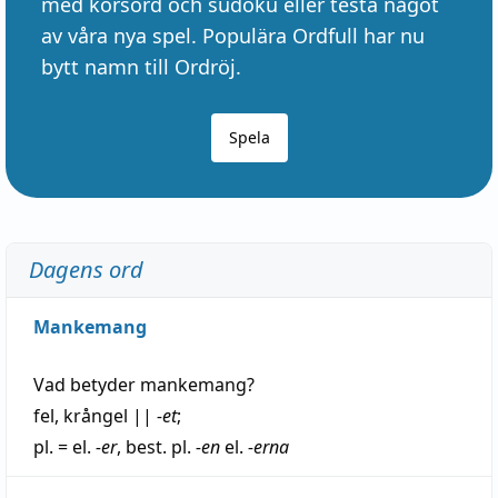
med korsord och sudoku eller testa något
av våra nya spel. Populära Ordfull har nu
bytt namn till Ordröj.
Spela
Dagens ord
Mankemang
Vad betyder
mankemang
?
fel
,
krångel
||
-et
;
pl. = el.
-er
, best. pl.
-en
el.
-erna