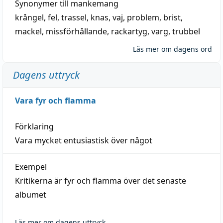
Synonymer till
mankemang
krångel
,
fel
,
trassel
,
knas
,
vaj
,
problem
,
brist
,
mackel
,
missförhållande
,
rackartyg
,
varg
,
trubbel
Läs mer om dagens ord
Dagens uttryck
Vara fyr och flamma
Förklaring
Vara mycket entusiastisk över något
Exempel
Kritikerna är fyr och flamma över det senaste
albumet
Läs mer om dagens uttryck