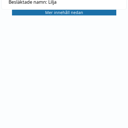
Besläktade namn:
Lilja
Mer innehåll nedan