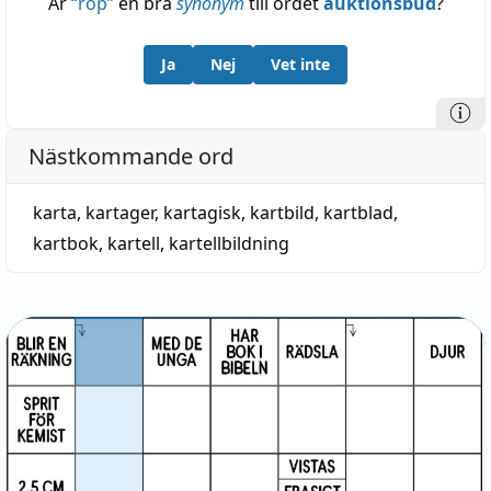
Är
“
rop
”
en bra
synonym
till ordet
auktionsbud
?
Ja
Nej
Vet inte
Nästkommande ord
karta
,
kartager
,
kartagisk
,
kartbild
,
kartblad
,
kartbok
,
kartell
,
kartellbildning