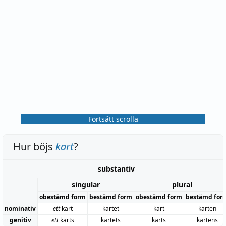
Fortsätt scrolla
Hur böjs
kart
?
substantiv
singular
plural
obestämd form
bestämd form
obestämd form
bestämd for
nominativ
ett
kart
kartet
kart
karten
genitiv
ett
karts
kartets
karts
kartens