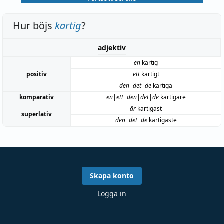
Hur böjs
kartig
?
adjektiv
en
kartig
positiv
ett
kartigt
den|det|de
kartiga
komparativ
en|ett|den|det|de
kartigare
är
kartigast
superlativ
den|det|de
kartigaste
Skapa konto
Logga in