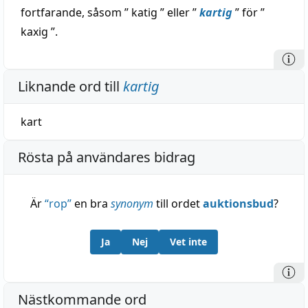
fortfarande, såsom ” katig ” eller ”
kartig
” för ”
kaxig ”.
Liknande ord till
kartig
kart
Rösta på användares bidrag
Är
“
rop
”
en bra
synonym
till ordet
auktionsbud
?
Ja
Nej
Vet inte
Nästkommande ord