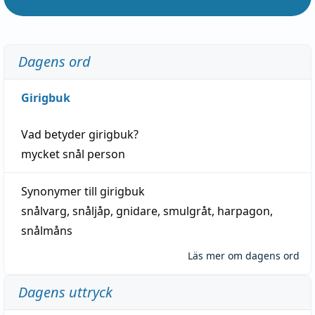
Dagens ord
Girigbuk
Vad betyder
girigbuk
?
mycket
snål
person
Synonymer till
girigbuk
snålvarg
,
snåljåp
,
gnidare
,
smulgråt
,
harpagon
,
snålmåns
Läs mer om dagens ord
Dagens uttryck