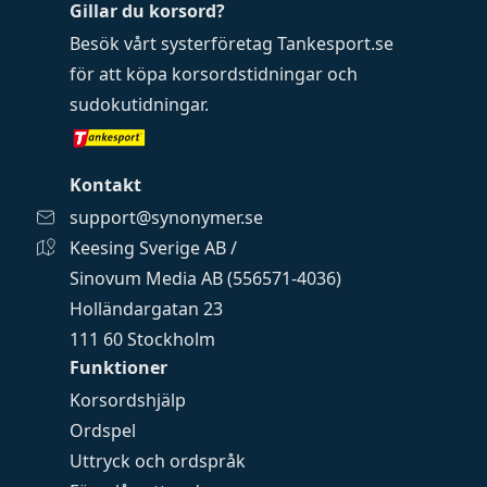
Gillar du korsord?
Besök vårt systerföretag
Tankesport.se
för att köpa
korsordstidningar
och
sudokutidningar
.
Kontakt
support@synonymer.se
Keesing Sverige AB /
Sinovum Media AB (556571-4036)
Holländargatan 23
111 60 Stockholm
Funktioner
Korsordshjälp
Ordspel
Uttryck och ordspråk